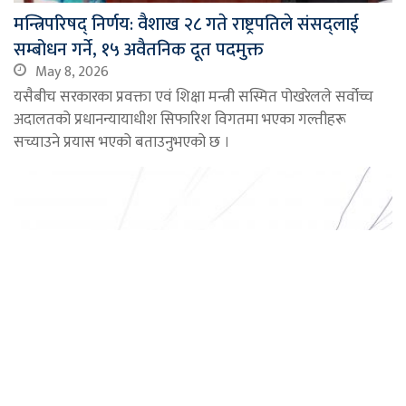
मन्त्रिपरिषद् निर्णय: वैशाख २८ गते राष्ट्रपतिले संसद्लाई
सम्बोधन गर्ने, १५ अवैतनिक दूत पदमुक्त
May 8, 2026
यसैबीच सरकारका प्रवक्ता एवं शिक्षा मन्त्री सस्मित पोखरेलले सर्वोच्च
अदालतको प्रधानन्यायाधीश सिफारिश विगतमा भएका गल्तीहरू
सच्याउने प्रयास भएको बताउनुभएको छ ।
Ba
to
to
वास्तविक सुकुम्वासी पहिचान गरी उचित व्यवस्थापन गरिदै
bu