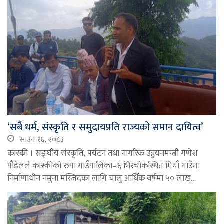
‘सबै धर्म, संस्कृति र समुदायप्रति राज्यको समान दायित्व’
साउन १६, २०८३
कास्की । सङ्घीय संस्कृति, पर्यटन तथा नागरिक उड्डयनमन्त्री गणेश
पौडेलले कास्कीको रुपा गाउँपालिका–६ भिरचोकस्थित मियाँ गाउँमा
निर्माणाधीन नमुना मस्जिदका लागि चालु आर्थिक वर्षमा ५० लाख…