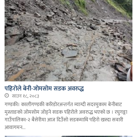
पहिरोले बेनी-जोमसोम सडक अवरुद्ध
साउन १८, २०८३
गण्डकी। कालीगण्डकी करिडोरअन्तर्गत म्याग्दी सदरमुकाम बेनीबाट
मुस्ताङको जोमसोम जोड्ने सडक पहिरोले अवरुद्ध भएको छ । रघुगङ्गा
गाउँपालिका-२ बैसेरीमा आज दिउँसो सडकमाथि पहिरो खस्दा सवारी
आवागमन…