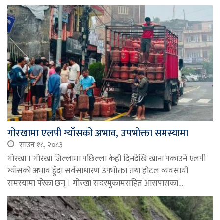
गोरखामा एलपी ग्याँसको अभाव, उपभोक्ता समस्यामा
साउन १८, २०८३
गोरखा । गोरखा जिल्लामा पछिल्ला केही दिनदेखि खाना पकाउने एलपी
ग्याँसको अभाव हुँदा सर्वसाधारण उपभोक्ता तथा होटल व्यवसायी
समस्यामा परेका छन् । गोरखा सदरमुकामसहित आसपासका…