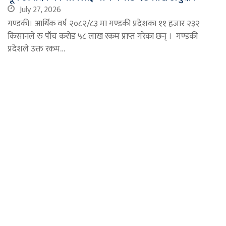
July 27, 2026
गण्डकी। आर्थिक वर्ष २०८२/८३ मा गण्डकी प्रदेशका ११ हजार २३२
किसानले रु पाँच करोड ५८ लाख रकम प्राप्त गरेका छन् । गण्डकी
प्रदेशले उक्त रकम…
Ba
to
to
bu
गण्डकी प्रदेश प्रमुखद्वारा गाँजा खेतीसम्बन्धी विधेयक
प्रदेशसभामा फिर्ता
July 25, 2026