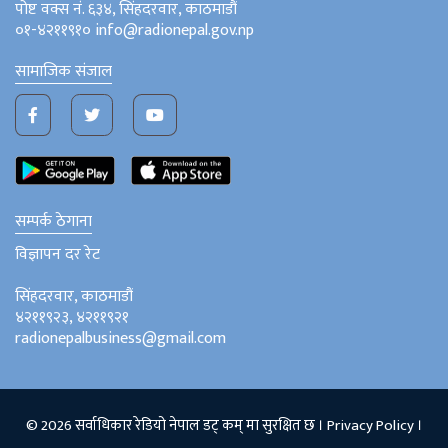
पोष्ट वक्स नं. ६३४, सिंहदरवार, काठमाडौं
०१-४२११९१० info@radionepal.gov.np
सामाजिक संजाल
सम्पर्क ठेगाना
विज्ञापन दर रेट
सिंहदरवार, काठमाडौं
४२११९२३, ४२११९२१
radionepalbusiness@gmail.com
© 2026 सर्वाधिकार रेडियो नेपाल डट् कम् मा सुरक्षित छ ।
Privacy Policy
।