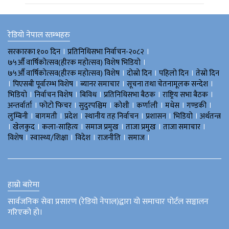
रेडियो नेपाल स्तम्भहरु
।
।
सरकारका १०० दिन
प्रतिनिधिसभा निर्वाचन-२०८२
।
७५औँ वार्षिकोत्सव(हीरक महोत्सव) विशेष भिडियाे
।
।
।
७५औँ वार्षिकोत्सव(हीरक महोत्सव) विशेष
दोस्रो दिन
पहिलो दिन
तेस्रो दिन
।
।
।
।
पिएसबी पूर्वारम्भ विशेष
ब्यानर समाचार
सूचना तथा चेतनामूलक सन्देश
।
।
।
।
।
भिडियाे
निर्वाचन विशेष
बिविध
प्रतिनिधिसभा बैठक
राष्ट्रिय सभा बैठक
।
।
।
।
।
।
।
अन्तर्वार्ता
फोटो फिचर
सुदुरपश्चिम
काेशी
कर्णाली
मधेस
गण्डकी
।
।
।
।
।
।
लुम्बिनी
बागमती
प्रदेश
स्थानीय तह निर्वाचन
प्रशासन
भिडियो
अर्थतन्त्र
।
।
।
।
।
।
खेलकुद
कला-साहित्य
समाज प्रमुख
ताजा प्रमुख
ताजा समाचार
।
।
।
।
।
विशेष
स्वास्थ्य/शिक्षा
विदेश
राजनीति
समाज
हाम्रो बारेमा
सार्वजनिक सेवा प्रसारण (रेडियो नेपाल)द्वारा यो समाचार पोर्टल सञ्चालन
गरिएको हो।