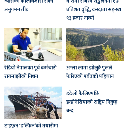
ग्यासको कालोबजारी रोक्न
बारामा राजस्व सङ्कलनमा १७
अनुगमन तीव्र
प्रतिशत वृद्धि, करदाता सङ्ख्या
९३ हजार नाघ्यो
रेडियो नेपालका पूर्व कर्मचारी
अग्ला लामा झोलुङ्गे पुलले
रायमाझीको निधन
फेरिएको पर्वतको पहिचान
डढेलो फैलिएपछि
इन्डोनेसियाको राष्ट्रिय निकुञ्ज
बन्द
टाइफुन ‘डल्फिन’को तयारीमा