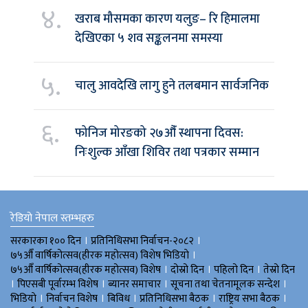
४.
खराब मौसमका कारण यलुङ– रि हिमालमा
देखिएका ५ शव सङ्कलनमा समस्या
५.
चालु आवदेखि लागु हुने तलबमान सार्वजनिक
६.
फोनिज मोरङको २७औँ स्थापना दिवस:
निःशुल्क आँखा शिविर तथा पत्रकार सम्मान
रेडियो नेपाल स्तम्भहरु
।
।
सरकारका १०० दिन
प्रतिनिधिसभा निर्वाचन-२०८२
।
७५औँ वार्षिकोत्सव(हीरक महोत्सव) विशेष भिडियाे
।
।
।
७५औँ वार्षिकोत्सव(हीरक महोत्सव) विशेष
दोस्रो दिन
पहिलो दिन
तेस्रो दिन
।
।
।
।
पिएसबी पूर्वारम्भ विशेष
ब्यानर समाचार
सूचना तथा चेतनामूलक सन्देश
।
।
।
।
।
भिडियाे
निर्वाचन विशेष
बिविध
प्रतिनिधिसभा बैठक
राष्ट्रिय सभा बैठक