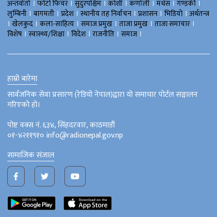
।
।
।
।
।
।
।
अन्तर्वार्ता
फोटो फिचर
सुदुरपश्चिम
काेशी
कर्णाली
मधेस
गण्डकी
।
।
।
।
।
।
लुम्बिनी
बागमती
प्रदेश
स्थानीय तह निर्वाचन
प्रशासन
भिडियो
अर्थतन्त्र
।
।
।
।
।
।
खेलकुद
कला-साहित्य
समाज प्रमुख
ताजा प्रमुख
ताजा समाचार
।
।
।
।
।
विशेष
स्वास्थ्य/शिक्षा
विदेश
राजनीति
समाज
हाम्रो बारेमा
सार्वजनिक सेवा प्रसारण (रेडियो नेपाल)द्वारा यो समाचार पोर्टल सञ्चालन
गरिएको हो।
पोष्ट वक्स नं. ६३४, सिंहदरवार, काठमाडौं
०१-४२११९१० info@radionepal.gov.np
सामाजिक संजाल