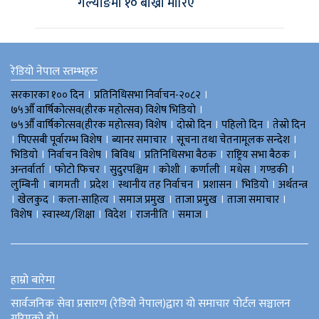
गल्याङमा १० बाख्रा मारिए
रेडियो नेपाल स्तम्भहरु
।
।
सरकारका १०० दिन
प्रतिनिधिसभा निर्वाचन-२०८२
।
७५औँ वार्षिकोत्सव(हीरक महोत्सव) विशेष भिडियाे
।
।
।
७५औँ वार्षिकोत्सव(हीरक महोत्सव) विशेष
दोस्रो दिन
पहिलो दिन
तेस्रो दिन
।
।
।
।
पिएसबी पूर्वारम्भ विशेष
ब्यानर समाचार
सूचना तथा चेतनामूलक सन्देश
।
।
।
।
।
भिडियाे
निर्वाचन विशेष
बिविध
प्रतिनिधिसभा बैठक
राष्ट्रिय सभा बैठक
।
।
।
।
।
।
।
अन्तर्वार्ता
फोटो फिचर
सुदुरपश्चिम
काेशी
कर्णाली
मधेस
गण्डकी
।
।
।
।
।
।
लुम्बिनी
बागमती
प्रदेश
स्थानीय तह निर्वाचन
प्रशासन
भिडियो
अर्थतन्त्र
।
।
।
।
।
।
खेलकुद
कला-साहित्य
समाज प्रमुख
ताजा प्रमुख
ताजा समाचार
।
।
।
।
।
विशेष
स्वास्थ्य/शिक्षा
विदेश
राजनीति
समाज
हाम्रो बारेमा
सार्वजनिक सेवा प्रसारण (रेडियो नेपाल)द्वारा यो समाचार पोर्टल सञ्चालन
गरिएको हो।