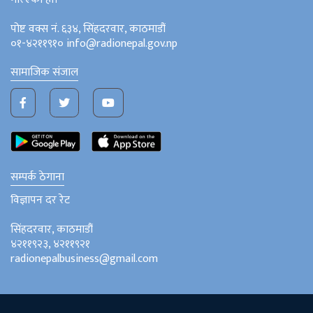
पोष्ट वक्स नं. ६३४, सिंहदरवार, काठमाडौं
०१-४२११९१० info@radionepal.gov.np
सामाजिक संजाल
सम्पर्क ठेगाना
विज्ञापन दर रेट
सिंहदरवार, काठमाडौं
४२११९२३, ४२११९२१
radionepalbusiness@gmail.com