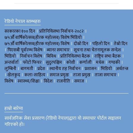
रेडियो नेपाल स्तम्भहरु
।
।
सरकारका १०० दिन
प्रतिनिधिसभा निर्वाचन-२०८२
।
७५औँ वार्षिकोत्सव(हीरक महोत्सव) विशेष भिडियाे
।
।
।
७५औँ वार्षिकोत्सव(हीरक महोत्सव) विशेष
दोस्रो दिन
पहिलो दिन
तेस्रो दिन
।
।
।
।
पिएसबी पूर्वारम्भ विशेष
ब्यानर समाचार
सूचना तथा चेतनामूलक सन्देश
।
।
।
।
।
भिडियाे
निर्वाचन विशेष
बिविध
प्रतिनिधिसभा बैठक
राष्ट्रिय सभा बैठक
।
।
।
।
।
।
।
अन्तर्वार्ता
फोटो फिचर
सुदुरपश्चिम
काेशी
कर्णाली
मधेस
गण्डकी
।
।
।
।
।
।
लुम्बिनी
बागमती
प्रदेश
स्थानीय तह निर्वाचन
प्रशासन
भिडियो
अर्थतन्त्र
।
।
।
।
।
।
खेलकुद
कला-साहित्य
समाज प्रमुख
ताजा प्रमुख
ताजा समाचार
।
।
।
।
।
विशेष
स्वास्थ्य/शिक्षा
विदेश
राजनीति
समाज
हाम्रो बारेमा
सार्वजनिक सेवा प्रसारण (रेडियो नेपाल)द्वारा यो समाचार पोर्टल सञ्चालन
गरिएको हो।