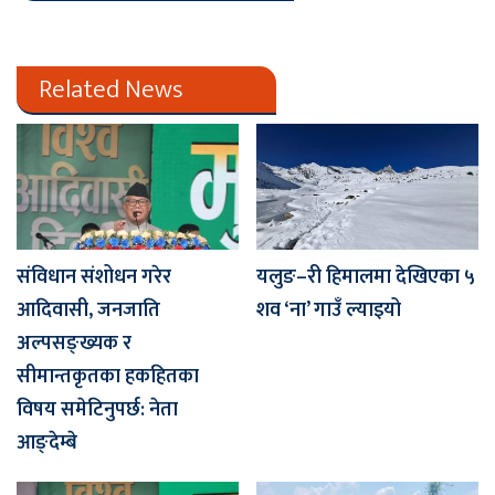
Related News
संविधान संशोधन गरेर
यलुङ–री हिमालमा देखिएका ५
आदिवासी, जनजाति
शव ‘ना’ गाउँ ल्याइयो
अल्पसङ्ख्यक र
सीमान्तकृतका हकहितका
विषय समेटिनुपर्छ: नेता
आङ्देम्बे