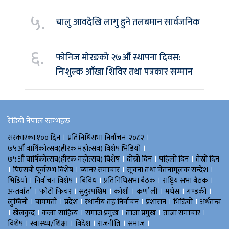
५.
चालु आवदेखि लागु हुने तलबमान सार्वजनिक
६.
फोनिज मोरङको २७औँ स्थापना दिवस:
निःशुल्क आँखा शिविर तथा पत्रकार सम्मान
रेडियो नेपाल स्तम्भहरु
।
।
सरकारका १०० दिन
प्रतिनिधिसभा निर्वाचन-२०८२
।
७५औँ वार्षिकोत्सव(हीरक महोत्सव) विशेष भिडियाे
।
।
।
७५औँ वार्षिकोत्सव(हीरक महोत्सव) विशेष
दोस्रो दिन
पहिलो दिन
तेस्रो दिन
।
।
।
।
पिएसबी पूर्वारम्भ विशेष
ब्यानर समाचार
सूचना तथा चेतनामूलक सन्देश
।
।
।
।
।
भिडियाे
निर्वाचन विशेष
बिविध
प्रतिनिधिसभा बैठक
राष्ट्रिय सभा बैठक
।
।
।
।
।
।
।
अन्तर्वार्ता
फोटो फिचर
सुदुरपश्चिम
काेशी
कर्णाली
मधेस
गण्डकी
।
।
।
।
।
।
लुम्बिनी
बागमती
प्रदेश
स्थानीय तह निर्वाचन
प्रशासन
भिडियो
अर्थतन्त्र
।
।
।
।
।
।
खेलकुद
कला-साहित्य
समाज प्रमुख
ताजा प्रमुख
ताजा समाचार
।
।
।
।
।
विशेष
स्वास्थ्य/शिक्षा
विदेश
राजनीति
समाज