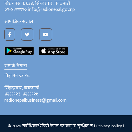
पोष्ट वक्स नं. ६३४, सिंहदरवार, काठमाडौं
०१-४२११९१० info@radionepal.gov.np
सामाजिक संजाल
सम्पर्क ठेगाना
विज्ञापन दर रेट
सिंहदरवार, काठमाडौं
४२११९२३, ४२११९२१
radionepalbusiness@gmail.com
© 2026 सर्वाधिकार रेडियो नेपाल डट् कम् मा सुरक्षित छ ।
Privacy Policy
।