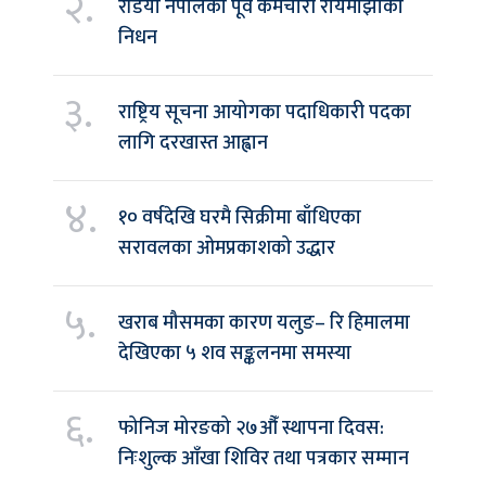
२.
रेडियो नेपालका पूर्व कर्मचारी रायमाझीको
निधन
३.
राष्ट्रिय सूचना आयोगका पदाधिकारी पदका
लागि दरखास्त आह्वान
४.
१० वर्षदेखि घरमै सिक्रीमा बाँधिएका
सरावलका ओमप्रकाशको उद्धार
५.
खराब मौसमका कारण यलुङ– रि हिमालमा
देखिएका ५ शव सङ्कलनमा समस्या
६.
फोनिज मोरङको २७औँ स्थापना दिवस:
निःशुल्क आँखा शिविर तथा पत्रकार सम्मान