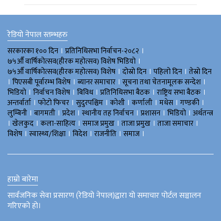
रेडियो नेपाल स्तम्भहरु
।
।
सरकारका १०० दिन
प्रतिनिधिसभा निर्वाचन-२०८२
।
७५औँ वार्षिकोत्सव(हीरक महोत्सव) विशेष भिडियाे
।
।
।
७५औँ वार्षिकोत्सव(हीरक महोत्सव) विशेष
दोस्रो दिन
पहिलो दिन
तेस्रो दिन
।
।
।
।
पिएसबी पूर्वारम्भ विशेष
ब्यानर समाचार
सूचना तथा चेतनामूलक सन्देश
।
।
।
।
।
भिडियाे
निर्वाचन विशेष
बिविध
प्रतिनिधिसभा बैठक
राष्ट्रिय सभा बैठक
।
।
।
।
।
।
।
अन्तर्वार्ता
फोटो फिचर
सुदुरपश्चिम
काेशी
कर्णाली
मधेस
गण्डकी
।
।
।
।
।
।
लुम्बिनी
बागमती
प्रदेश
स्थानीय तह निर्वाचन
प्रशासन
भिडियो
अर्थतन्त्र
।
।
।
।
।
।
खेलकुद
कला-साहित्य
समाज प्रमुख
ताजा प्रमुख
ताजा समाचार
।
।
।
।
।
विशेष
स्वास्थ्य/शिक्षा
विदेश
राजनीति
समाज
हाम्रो बारेमा
सार्वजनिक सेवा प्रसारण (रेडियो नेपाल)द्वारा यो समाचार पोर्टल सञ्चालन
गरिएको हो।