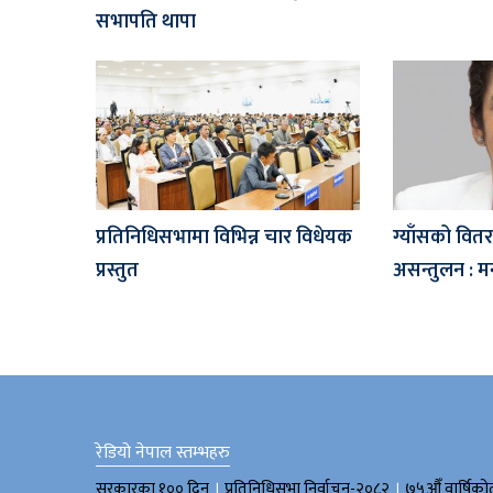
सभापति थापा
प्रतिनिधिसभामा विभिन्न चार विधेयक
ग्याँसको वितरण
प्रस्तुत
असन्तुलन : मन्
रेडियो नेपाल स्तम्भहरु
।
।
सरकारका १०० दिन
प्रतिनिधिसभा निर्वाचन-२०८२
७५औँ वार्षिको