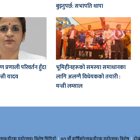
बुझ्नुपर्छ: सभापति थापा
 प्रणाली परिवर्तन हुँदा
भूमिहीनहरूको समस्या समाधानका
त्री यादव
लागि अलग्गै विधेयकको तयारी :
मन्त्री लम्साल
।
।
त्सव(हीरक महोत्सव) विशेष भिडियाे
७५औँ वार्षिकोत्सव(हीरक महोत्सव) विशेष
दोस्