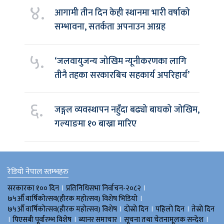
४.
आगामी तीन दिन केही स्थानमा भारी वर्षाको
सम्भावना, सतर्कता अपनाउन आग्रह
५.
‘जलवायुजन्य जोखिम न्यूनीकरणका लागि
तीनै तहका सरकारबिच सहकार्य अपरिहार्य’
६.
जङ्गल व्यवस्थापन नहुँदा बढ्यो बाघको जोखिम,
गल्याङमा १० बाख्रा मारिए
रेडियो नेपाल स्तम्भहरु
।
।
सरकारका १०० दिन
प्रतिनिधिसभा निर्वाचन-२०८२
।
७५औँ वार्षिकोत्सव(हीरक महोत्सव) विशेष भिडियाे
।
।
।
७५औँ वार्षिकोत्सव(हीरक महोत्सव) विशेष
दोस्रो दिन
पहिलो दिन
तेस्रो दिन
।
।
।
।
पिएसबी पूर्वारम्भ विशेष
ब्यानर समाचार
सूचना तथा चेतनामूलक सन्देश