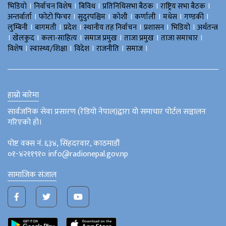
।
।
।
।
।
भिडियाे
निर्वाचन विशेष
बिविध
प्रतिनिधिसभा बैठक
राष्ट्रिय सभा बैठक
।
।
।
।
।
।
।
अन्तर्वार्ता
फोटो फिचर
सुदुरपश्चिम
काेशी
कर्णाली
मधेस
गण्डकी
।
।
।
।
।
।
लुम्बिनी
बागमती
प्रदेश
स्थानीय तह निर्वाचन
प्रशासन
भिडियो
अर्थतन्त्र
।
।
।
।
।
।
खेलकुद
कला-साहित्य
समाज प्रमुख
ताजा प्रमुख
ताजा समाचार
।
।
।
।
।
विशेष
स्वास्थ्य/शिक्षा
विदेश
राजनीति
समाज
हाम्रो बारेमा
सार्वजनिक सेवा प्रसारण (रेडियो नेपाल)द्वारा यो समाचार पोर्टल सञ्चालन
गरिएको हो।
पोष्ट वक्स नं. ६३४, सिंहदरवार, काठमाडौं
०१-४२११९१० info@radionepal.gov.np
सामाजिक संजाल