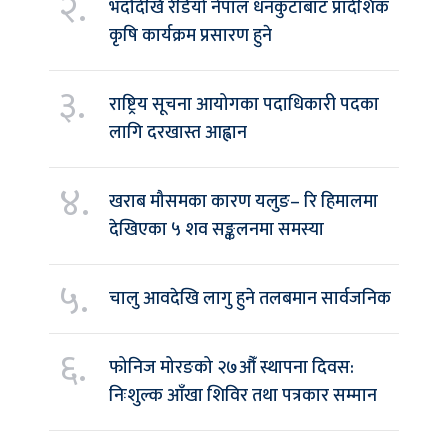
२.
भदौदेखि रेडियो नेपाल धनकुटाबाट प्रादेशिक
कृषि कार्यक्रम प्रसारण हुने
३.
राष्ट्रिय सूचना आयोगका पदाधिकारी पदका
लागि दरखास्त आह्वान
४.
खराब मौसमका कारण यलुङ– रि हिमालमा
देखिएका ५ शव सङ्कलनमा समस्या
५.
चालु आवदेखि लागु हुने तलबमान सार्वजनिक
६.
फोनिज मोरङको २७औँ स्थापना दिवस:
निःशुल्क आँखा शिविर तथा पत्रकार सम्मान