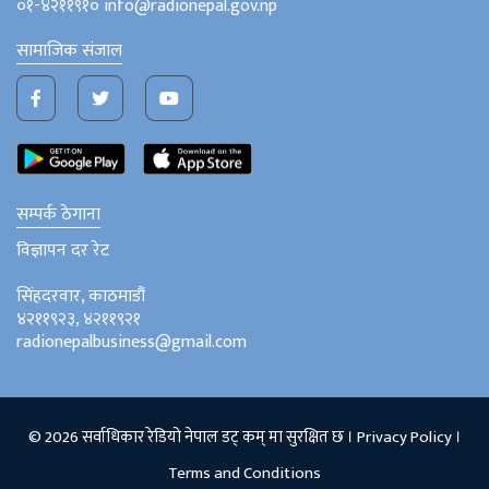
०१-४२११९१० info@radionepal.gov.np
सामाजिक संजाल
सम्पर्क ठेगाना
विज्ञापन दर रेट
सिंहदरवार, काठमाडौं
४२११९२३, ४२११९२१
radionepalbusiness@gmail.com
© 2026 सर्वाधिकार रेडियो नेपाल डट् कम् मा सुरक्षित छ ।
Privacy Policy
।
Terms and Conditions