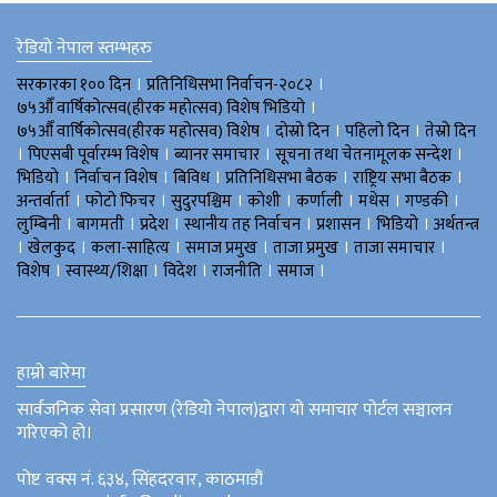
रेडियो नेपाल स्तम्भहरु
।
।
सरकारका १०० दिन
प्रतिनिधिसभा निर्वाचन-२०८२
।
७५औँ वार्षिकोत्सव(हीरक महोत्सव) विशेष भिडियाे
।
।
।
७५औँ वार्षिकोत्सव(हीरक महोत्सव) विशेष
दोस्रो दिन
पहिलो दिन
तेस्रो दिन
।
।
।
।
पिएसबी पूर्वारम्भ विशेष
ब्यानर समाचार
सूचना तथा चेतनामूलक सन्देश
।
।
।
।
।
भिडियाे
निर्वाचन विशेष
बिविध
प्रतिनिधिसभा बैठक
राष्ट्रिय सभा बैठक
।
।
।
।
।
।
।
अन्तर्वार्ता
फोटो फिचर
सुदुरपश्चिम
काेशी
कर्णाली
मधेस
गण्डकी
।
।
।
।
।
।
लुम्बिनी
बागमती
प्रदेश
स्थानीय तह निर्वाचन
प्रशासन
भिडियो
अर्थतन्त्र
।
।
।
।
।
।
खेलकुद
कला-साहित्य
समाज प्रमुख
ताजा प्रमुख
ताजा समाचार
।
।
।
।
।
विशेष
स्वास्थ्य/शिक्षा
विदेश
राजनीति
समाज
हाम्रो बारेमा
सार्वजनिक सेवा प्रसारण (रेडियो नेपाल)द्वारा यो समाचार पोर्टल सञ्चालन
गरिएको हो।
पोष्ट वक्स नं. ६३४, सिंहदरवार, काठमाडौं