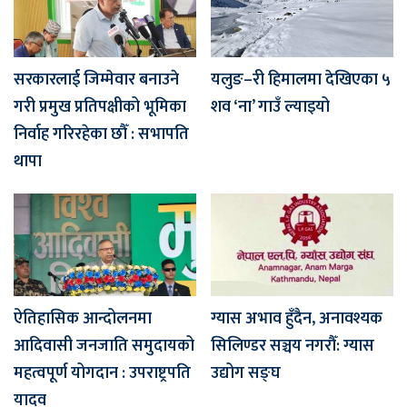
सरकारलाई जिम्मेवार बनाउने
यलुङ–री हिमालमा देखिएका ५
गरी प्रमुख प्रतिपक्षीको भूमिका
शव ‘ना’ गाउँ ल्याइयो
निर्वाह गरिरहेका छौँ : सभापति
थापा
ऐतिहासिक आन्दोलनमा
ग्यास अभाव हुँदैन, अनावश्यक
आदिवासी जनजाति समुदायको
सिलिण्डर सञ्चय नगरौँ: ग्यास
महत्वपूर्ण योगदान : उपराष्ट्रपति
उद्योग सङ्घ
यादव