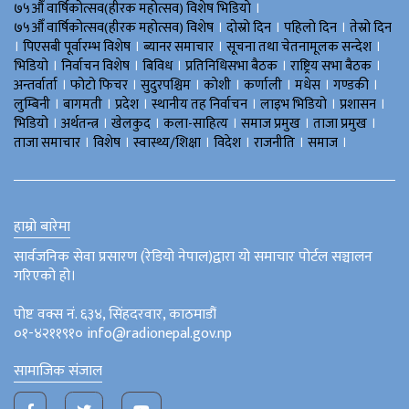
।
७५औँ वार्षिकोत्सव(हीरक महोत्सव) विशेष भिडियाे
।
।
।
७५औँ वार्षिकोत्सव(हीरक महोत्सव) विशेष
दोस्रो दिन
पहिलो दिन
तेस्रो दिन
।
।
।
।
पिएसबी पूर्वारम्भ विशेष
ब्यानर समाचार
सूचना तथा चेतनामूलक सन्देश
।
।
।
।
।
भिडियाे
निर्वाचन विशेष
बिविध
प्रतिनिधिसभा बैठक
राष्ट्रिय सभा बैठक
।
।
।
।
।
।
।
अन्तर्वार्ता
फोटो फिचर
सुदुरपश्चिम
काेशी
कर्णाली
मधेस
गण्डकी
।
।
।
।
।
।
लुम्बिनी
बागमती
प्रदेश
स्थानीय तह निर्वाचन
लाइभ भिडियो
प्रशासन
।
।
।
।
।
।
भिडियो
अर्थतन्त्र
खेलकुद
कला-साहित्य
समाज प्रमुख
ताजा प्रमुख
।
।
।
।
।
।
ताजा समाचार
विशेष
स्वास्थ्य/शिक्षा
विदेश
राजनीति
समाज
हाम्रो बारेमा
सार्वजनिक सेवा प्रसारण (रेडियो नेपाल)द्वारा यो समाचार पोर्टल सञ्चालन
गरिएको हो।
पोष्ट वक्स नं. ६३४, सिंहदरवार, काठमाडौं
०१-४२११९१० info@radionepal.gov.np
सामाजिक संजाल