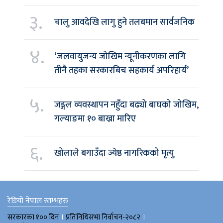
३.
चालु आवदेखि लागु हुने तलबमान सार्वजनिक
४.
‘जलवायुजन्य जोखिम न्यूनीकरणका लागि
तीनै तहका सरकारबिच सहकार्य अपरिहार्य’
५.
जङ्गल व्यवस्थापन नहुँदा बढ्यो बाघको जोखिम,
गल्याङमा १० बाख्रा मारिए
६.
खोलाले बगाउँदा ज्येष्ठ नागरिकको मृत्यु
रेडियो नेपाल स्तम्भहरु
।
।
सरकारका १०० दिन
प्रतिनिधिसभा निर्वाचन-२०८२