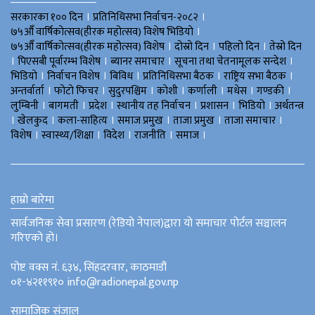
।
।
सरकारका १०० दिन
प्रतिनिधिसभा निर्वाचन-२०८२
।
७५औँ वार्षिकोत्सव(हीरक महोत्सव) विशेष भिडियाे
।
।
।
७५औँ वार्षिकोत्सव(हीरक महोत्सव) विशेष
दोस्रो दिन
पहिलो दिन
तेस्रो दिन
।
।
।
।
पिएसबी पूर्वारम्भ विशेष
ब्यानर समाचार
सूचना तथा चेतनामूलक सन्देश
।
।
।
।
।
भिडियाे
निर्वाचन विशेष
बिविध
प्रतिनिधिसभा बैठक
राष्ट्रिय सभा बैठक
।
।
।
।
।
।
।
अन्तर्वार्ता
फोटो फिचर
सुदुरपश्चिम
काेशी
कर्णाली
मधेस
गण्डकी
।
।
।
।
।
।
लुम्बिनी
बागमती
प्रदेश
स्थानीय तह निर्वाचन
प्रशासन
भिडियो
अर्थतन्त्र
।
।
।
।
।
।
खेलकुद
कला-साहित्य
समाज प्रमुख
ताजा प्रमुख
ताजा समाचार
।
।
।
।
।
विशेष
स्वास्थ्य/शिक्षा
विदेश
राजनीति
समाज
हाम्रो बारेमा
सार्वजनिक सेवा प्रसारण (रेडियो नेपाल)द्वारा यो समाचार पोर्टल सञ्चालन
गरिएको हो।
पोष्ट वक्स नं. ६३४, सिंहदरवार, काठमाडौं
०१-४२११९१० info@radionepal.gov.np
सामाजिक संजाल