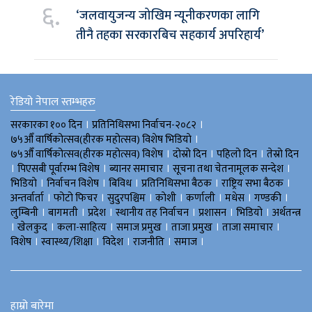
६.
‘जलवायुजन्य जोखिम न्यूनीकरणका लागि
तीनै तहका सरकारबिच सहकार्य अपरिहार्य’
रेडियो नेपाल स्तम्भहरु
।
।
सरकारका १०० दिन
प्रतिनिधिसभा निर्वाचन-२०८२
।
७५औँ वार्षिकोत्सव(हीरक महोत्सव) विशेष भिडियाे
।
।
।
७५औँ वार्षिकोत्सव(हीरक महोत्सव) विशेष
दोस्रो दिन
पहिलो दिन
तेस्रो दिन
।
।
।
।
पिएसबी पूर्वारम्भ विशेष
ब्यानर समाचार
सूचना तथा चेतनामूलक सन्देश
।
।
।
।
।
भिडियाे
निर्वाचन विशेष
बिविध
प्रतिनिधिसभा बैठक
राष्ट्रिय सभा बैठक
।
।
।
।
।
।
।
अन्तर्वार्ता
फोटो फिचर
सुदुरपश्चिम
काेशी
कर्णाली
मधेस
गण्डकी
।
।
।
।
।
।
लुम्बिनी
बागमती
प्रदेश
स्थानीय तह निर्वाचन
प्रशासन
भिडियो
अर्थतन्त्र
।
।
।
।
।
।
खेलकुद
कला-साहित्य
समाज प्रमुख
ताजा प्रमुख
ताजा समाचार
।
।
।
।
।
विशेष
स्वास्थ्य/शिक्षा
विदेश
राजनीति
समाज
हाम्रो बारेमा