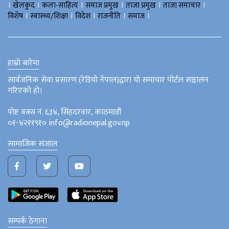
।
।
।
।
।
।
खेलकुद
कला-साहित्य
समाज प्रमुख
ताजा प्रमुख
ताजा समाचार
।
।
।
।
।
विशेष
स्वास्थ्य/शिक्षा
विदेश
राजनीति
समाज
हाम्रो बारेमा
सार्वजनिक सेवा प्रसारण (रेडियो नेपाल)द्वारा यो समाचार पोर्टल सञ्चालन
गरिएको हो।
पोष्ट वक्स नं. ६३४, सिंहदरवार, काठमाडौं
०१-४२११९१० info@radionepal.gov.np
सामाजिक संजाल
सम्पर्क ठेगाना