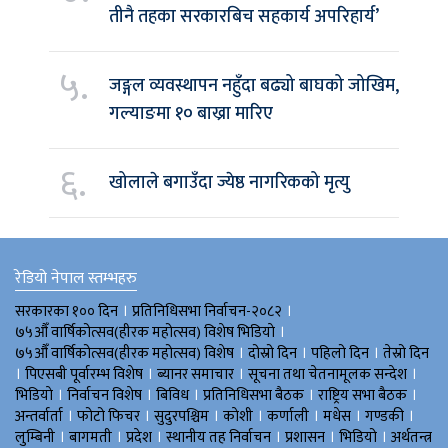
तीनै तहका सरकारबिच सहकार्य अपरिहार्य’
५.
जङ्गल व्यवस्थापन नहुँदा बढ्यो बाघको जोखिम,
गल्याङमा १० बाख्रा मारिए
६.
खोलाले बगाउँदा ज्येष्ठ नागरिकको मृत्यु
रेडियो नेपाल स्तम्भहरु
।
।
सरकारका १०० दिन
प्रतिनिधिसभा निर्वाचन-२०८२
।
७५औँ वार्षिकोत्सव(हीरक महोत्सव) विशेष भिडियाे
।
।
।
७५औँ वार्षिकोत्सव(हीरक महोत्सव) विशेष
दोस्रो दिन
पहिलो दिन
तेस्रो दिन
।
।
।
।
पिएसबी पूर्वारम्भ विशेष
ब्यानर समाचार
सूचना तथा चेतनामूलक सन्देश
।
।
।
।
।
भिडियाे
निर्वाचन विशेष
बिविध
प्रतिनिधिसभा बैठक
राष्ट्रिय सभा बैठक
।
।
।
।
।
।
।
अन्तर्वार्ता
फोटो फिचर
सुदुरपश्चिम
काेशी
कर्णाली
मधेस
गण्डकी
।
।
।
।
।
।
लुम्बिनी
बागमती
प्रदेश
स्थानीय तह निर्वाचन
प्रशासन
भिडियो
अर्थतन्त्र