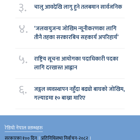
३.
चालु आवदेखि लागु हुने तलबमान सार्वजनिक
४.
‘जलवायुजन्य जोखिम न्यूनीकरणका लागि
तीनै तहका सरकारबिच सहकार्य अपरिहार्य’
५.
राष्ट्रिय सूचना आयोगका पदाधिकारी पदका
लागि दरखास्त आह्वान
६.
जङ्गल व्यवस्थापन नहुँदा बढ्यो बाघको जोखिम,
गल्याङमा १० बाख्रा मारिए
रेडियो नेपाल स्तम्भहरु
।
।
सरकारका १०० दिन
प्रतिनिधिसभा निर्वाचन-२०८२