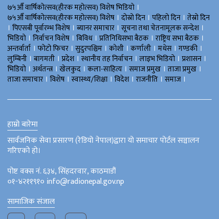
।
७५औँ वार्षिकोत्सव(हीरक महोत्सव) विशेष भिडियाे
।
।
।
७५औँ वार्षिकोत्सव(हीरक महोत्सव) विशेष
दोस्रो दिन
पहिलो दिन
तेस्रो दिन
।
।
।
।
पिएसबी पूर्वारम्भ विशेष
ब्यानर समाचार
सूचना तथा चेतनामूलक सन्देश
।
।
।
।
।
भिडियाे
निर्वाचन विशेष
बिविध
प्रतिनिधिसभा बैठक
राष्ट्रिय सभा बैठक
।
।
।
।
।
।
।
अन्तर्वार्ता
फोटो फिचर
सुदुरपश्चिम
काेशी
कर्णाली
मधेस
गण्डकी
।
।
।
।
।
।
लुम्बिनी
बागमती
प्रदेश
स्थानीय तह निर्वाचन
लाइभ भिडियो
प्रशासन
।
।
।
।
।
।
भिडियो
अर्थतन्त्र
खेलकुद
कला-साहित्य
समाज प्रमुख
ताजा प्रमुख
।
।
।
।
।
।
ताजा समाचार
विशेष
स्वास्थ्य/शिक्षा
विदेश
राजनीति
समाज
हाम्रो बारेमा
सार्वजनिक सेवा प्रसारण (रेडियो नेपाल)द्वारा यो समाचार पोर्टल सञ्चालन
गरिएको हो।
पोष्ट वक्स नं. ६३४, सिंहदरवार, काठमाडौं
०१-४२११९१० info@radionepal.gov.np
सामाजिक संजाल