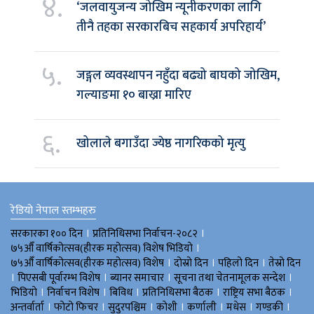
४.
‘जलवायुजन्य जोखिम न्यूनीकरणका लागि
तीनै तहका सरकारबिच सहकार्य अपरिहार्य’
५.
जङ्गल व्यवस्थापन नहुँदा बढ्यो बाघको जोखिम,
गल्याङमा १० बाख्रा मारिए
६.
खोलाले बगाउँदा ज्येष्ठ नागरिकको मृत्यु
रेडियो नेपाल स्तम्भहरु
।
।
सरकारका १०० दिन
प्रतिनिधिसभा निर्वाचन-२०८२
।
७५औँ वार्षिकोत्सव(हीरक महोत्सव) विशेष भिडियाे
।
।
।
७५औँ वार्षिकोत्सव(हीरक महोत्सव) विशेष
दोस्रो दिन
पहिलो दिन
तेस्रो दिन
।
।
।
।
पिएसबी पूर्वारम्भ विशेष
ब्यानर समाचार
सूचना तथा चेतनामूलक सन्देश
।
।
।
।
।
भिडियाे
निर्वाचन विशेष
बिविध
प्रतिनिधिसभा बैठक
राष्ट्रिय सभा बैठक
।
।
।
।
।
।
।
अन्तर्वार्ता
फोटो फिचर
सुदुरपश्चिम
काेशी
कर्णाली
मधेस
गण्डकी