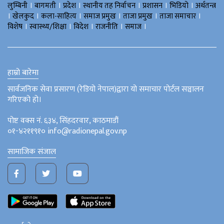
।
।
।
।
।
।
लुम्बिनी
बागमती
प्रदेश
स्थानीय तह निर्वाचन
प्रशासन
भिडियो
अर्थतन्त्र
।
।
।
।
।
।
खेलकुद
कला-साहित्य
समाज प्रमुख
ताजा प्रमुख
ताजा समाचार
।
।
।
।
।
विशेष
स्वास्थ्य/शिक्षा
विदेश
राजनीति
समाज
हाम्रो बारेमा
सार्वजनिक सेवा प्रसारण (रेडियो नेपाल)द्वारा यो समाचार पोर्टल सञ्चालन
गरिएको हो।
पोष्ट वक्स नं. ६३४, सिंहदरवार, काठमाडौं
०१-४२११९१० info@radionepal.gov.np
सामाजिक संजाल