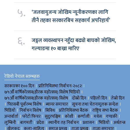
५.
‘जलवायुजन्य जोखिम न्यूनीकरणका लागि
तीनै तहका सरकारबिच सहकार्य अपरिहार्य’
६.
जङ्गल व्यवस्थापन नहुँदा बढ्यो बाघको जोखिम,
गल्याङमा १० बाख्रा मारिए
रेडियो नेपाल स्तम्भहरु
।
।
सरकारका १०० दिन
प्रतिनिधिसभा निर्वाचन-२०८२
।
७५औँ वार्षिकोत्सव(हीरक महोत्सव) विशेष भिडियाे
।
।
।
७५औँ वार्षिकोत्सव(हीरक महोत्सव) विशेष
दोस्रो दिन
पहिलो दिन
तेस्रो दिन
।
।
।
।
पिएसबी पूर्वारम्भ विशेष
ब्यानर समाचार
सूचना तथा चेतनामूलक सन्देश
।
।
।
।
।
भिडियाे
निर्वाचन विशेष
बिविध
प्रतिनिधिसभा बैठक
राष्ट्रिय सभा बैठक
।
।
।
।
।
।
।
अन्तर्वार्ता
फोटो फिचर
सुदुरपश्चिम
काेशी
कर्णाली
मधेस
गण्डकी
।
।
।
।
।
।
लुम्बिनी
बागमती
प्रदेश
स्थानीय तह निर्वाचन
प्रशासन
भिडियो
अर्थतन्त्र
।
।
।
।
।
।
खेलकुद
कला-साहित्य
समाज प्रमुख
ताजा प्रमुख
ताजा समाचार