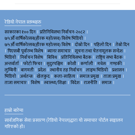
रेडियो नेपाल स्तम्भहरु
।
।
सरकारका १०० दिन
प्रतिनिधिसभा निर्वाचन-२०८२
।
७५औँ वार्षिकोत्सव(हीरक महोत्सव) विशेष भिडियाे
।
।
।
७५औँ वार्षिकोत्सव(हीरक महोत्सव) विशेष
दोस्रो दिन
पहिलो दिन
तेस्रो दिन
।
।
।
।
पिएसबी पूर्वारम्भ विशेष
ब्यानर समाचार
सूचना तथा चेतनामूलक सन्देश
।
।
।
।
।
भिडियाे
निर्वाचन विशेष
बिविध
प्रतिनिधिसभा बैठक
राष्ट्रिय सभा बैठक
।
।
।
।
।
।
।
अन्तर्वार्ता
फोटो फिचर
सुदुरपश्चिम
काेशी
कर्णाली
मधेस
गण्डकी
।
।
।
।
।
।
लुम्बिनी
बागमती
प्रदेश
स्थानीय तह निर्वाचन
लाइभ भिडियो
प्रशासन
।
।
।
।
।
।
भिडियो
अर्थतन्त्र
खेलकुद
कला-साहित्य
समाज प्रमुख
ताजा प्रमुख
।
।
।
।
।
।
ताजा समाचार
विशेष
स्वास्थ्य/शिक्षा
विदेश
राजनीति
समाज
हाम्रो बारेमा
सार्वजनिक सेवा प्रसारण (रेडियो नेपाल)द्वारा यो समाचार पोर्टल सञ्चालन
गरिएको हो।