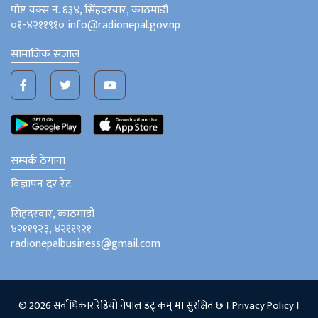
पोष्ट वक्स नं. ६३४, सिंहदरवार, काठमाडौं
०१-४२११९१० info@radionepal.gov.np
सामाजिक संजाल
सम्पर्क ठेगाना
विज्ञापन दर रेट
सिंहदरवार, काठमाडौं
४२११९२३, ४२११९२१
radionepalbusiness@gmail.com
© 2026 सर्वाधिकार रेडियो नेपाल डट् कम् मा सुरक्षित छ ।
Privacy Policy
।