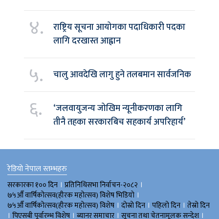
४.
राष्ट्रिय सूचना आयोगका पदाधिकारी पदका
लागि दरखास्त आह्वान
५.
चालु आवदेखि लागु हुने तलबमान सार्वजनिक
६.
‘जलवायुजन्य जोखिम न्यूनीकरणका लागि
तीनै तहका सरकारबिच सहकार्य अपरिहार्य’
रेडियो नेपाल स्तम्भहरु
।
।
सरकारका १०० दिन
प्रतिनिधिसभा निर्वाचन-२०८२
।
७५औँ वार्षिकोत्सव(हीरक महोत्सव) विशेष भिडियाे
।
।
।
७५औँ वार्षिकोत्सव(हीरक महोत्सव) विशेष
दोस्रो दिन
पहिलो दिन
तेस्रो दिन
।
।
।
।
पिएसबी पूर्वारम्भ विशेष
ब्यानर समाचार
सूचना तथा चेतनामूलक सन्देश