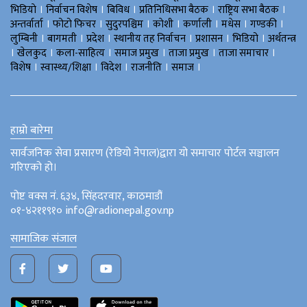
।
।
।
।
।
भिडियाे
निर्वाचन विशेष
बिविध
प्रतिनिधिसभा बैठक
राष्ट्रिय सभा बैठक
।
।
।
।
।
।
।
अन्तर्वार्ता
फोटो फिचर
सुदुरपश्चिम
काेशी
कर्णाली
मधेस
गण्डकी
।
।
।
।
।
।
लुम्बिनी
बागमती
प्रदेश
स्थानीय तह निर्वाचन
प्रशासन
भिडियो
अर्थतन्त्र
।
।
।
।
।
।
खेलकुद
कला-साहित्य
समाज प्रमुख
ताजा प्रमुख
ताजा समाचार
।
।
।
।
।
विशेष
स्वास्थ्य/शिक्षा
विदेश
राजनीति
समाज
हाम्रो बारेमा
सार्वजनिक सेवा प्रसारण (रेडियो नेपाल)द्वारा यो समाचार पोर्टल सञ्चालन
गरिएको हो।
पोष्ट वक्स नं. ६३४, सिंहदरवार, काठमाडौं
०१-४२११९१० info@radionepal.gov.np
सामाजिक संजाल