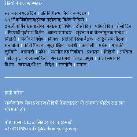
रेडियो नेपाल स्तम्भहरु
।
।
सरकारका १०० दिन
प्रतिनिधिसभा निर्वाचन-२०८२
।
७५औँ वार्षिकोत्सव(हीरक महोत्सव) विशेष भिडियाे
।
।
।
७५औँ वार्षिकोत्सव(हीरक महोत्सव) विशेष
दोस्रो दिन
पहिलो दिन
तेस्रो दिन
।
।
।
।
पिएसबी पूर्वारम्भ विशेष
ब्यानर समाचार
सूचना तथा चेतनामूलक सन्देश
।
।
।
।
।
भिडियाे
निर्वाचन विशेष
बिविध
प्रतिनिधिसभा बैठक
राष्ट्रिय सभा बैठक
।
।
।
।
।
।
।
अन्तर्वार्ता
फोटो फिचर
सुदुरपश्चिम
काेशी
कर्णाली
मधेस
गण्डकी
।
।
।
।
।
।
लुम्बिनी
बागमती
प्रदेश
स्थानीय तह निर्वाचन
प्रशासन
भिडियो
अर्थतन्त्र
।
।
।
।
।
।
खेलकुद
कला-साहित्य
समाज प्रमुख
ताजा प्रमुख
ताजा समाचार
।
।
।
।
।
विशेष
स्वास्थ्य/शिक्षा
विदेश
राजनीति
समाज
हाम्रो बारेमा
सार्वजनिक सेवा प्रसारण (रेडियो नेपाल)द्वारा यो समाचार पोर्टल सञ्चालन
गरिएको हो।
पोष्ट वक्स नं. ६३४, सिंहदरवार, काठमाडौं
०१-४२११९१० info@radionepal.gov.np