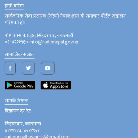
हाम्रो बारेमा
सार्वजनिक सेवा प्रसारण (रेडियो नेपाल)द्वारा यो समाचार पोर्टल सञ्चालन
गरिएको हो।
पोष्ट वक्स नं. ६३४, सिंहदरवार, काठमाडौं
०१-४२११९१० info@radionepal.gov.np
सामाजिक संजाल
सम्पर्क ठेगाना
विज्ञापन दर रेट
सिंहदरवार, काठमाडौं
४२११९२३, ४२११९२१
radionepalbusiness@gmail.com