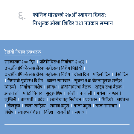
६.
फोनिज मोरङको २७औँ स्थापना दिवस:
निःशुल्क आँखा शिविर तथा पत्रकार सम्मान
रेडियो नेपाल स्तम्भहरु
।
।
सरकारका १०० दिन
प्रतिनिधिसभा निर्वाचन-२०८२
।
७५औँ वार्षिकोत्सव(हीरक महोत्सव) विशेष भिडियाे
।
।
।
७५औँ वार्षिकोत्सव(हीरक महोत्सव) विशेष
दोस्रो दिन
पहिलो दिन
तेस्रो दिन
।
।
।
।
पिएसबी पूर्वारम्भ विशेष
ब्यानर समाचार
सूचना तथा चेतनामूलक सन्देश
।
।
।
।
।
भिडियाे
निर्वाचन विशेष
बिविध
प्रतिनिधिसभा बैठक
राष्ट्रिय सभा बैठक
।
।
।
।
।
।
।
अन्तर्वार्ता
फोटो फिचर
सुदुरपश्चिम
काेशी
कर्णाली
मधेस
गण्डकी
।
।
।
।
।
।
लुम्बिनी
बागमती
प्रदेश
स्थानीय तह निर्वाचन
प्रशासन
भिडियो
अर्थतन्त्र
।
।
।
।
।
।
खेलकुद
कला-साहित्य
समाज प्रमुख
ताजा प्रमुख
ताजा समाचार
।
।
।
।
।
विशेष
स्वास्थ्य/शिक्षा
विदेश
राजनीति
समाज