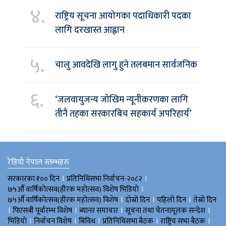
४.
राष्ट्रिय सूचना आयोगका पदाधिकारी पदका
लागि दरखास्त आह्वान
५.
चालु आवदेखि लागु हुने तलबमान सार्वजनिक
६.
‘जलवायुजन्य जोखिम न्यूनीकरणका लागि
तीनै तहका सरकारबिच सहकार्य अपरिहार्य’
रेडियो नेपाल स्तम्भहरु
।
।
सरकारका १०० दिन
प्रतिनिधिसभा निर्वाचन-२०८२
।
७५औँ वार्षिकोत्सव(हीरक महोत्सव) विशेष भिडियाे
।
।
।
७५औँ वार्षिकोत्सव(हीरक महोत्सव) विशेष
दोस्रो दिन
पहिलो दिन
तेस्रो दिन
।
।
।
।
पिएसबी पूर्वारम्भ विशेष
ब्यानर समाचार
सूचना तथा चेतनामूलक सन्देश
।
।
।
।
।
भिडियाे
निर्वाचन विशेष
बिविध
प्रतिनिधिसभा बैठक
राष्ट्रिय सभा बैठक