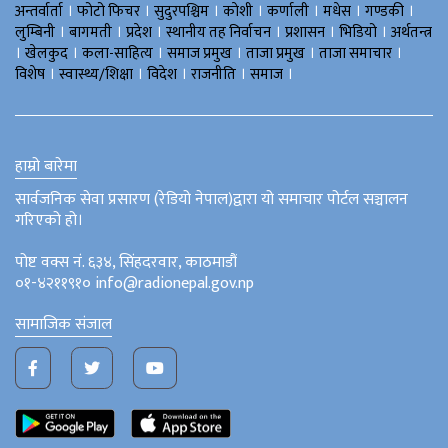
।
।
।
।
।
।
।
अन्तर्वार्ता
फोटो फिचर
सुदुरपश्चिम
काेशी
कर्णाली
मधेस
गण्डकी
।
।
।
।
।
।
लुम्बिनी
बागमती
प्रदेश
स्थानीय तह निर्वाचन
प्रशासन
भिडियो
अर्थतन्त्र
।
।
।
।
।
।
खेलकुद
कला-साहित्य
समाज प्रमुख
ताजा प्रमुख
ताजा समाचार
।
।
।
।
।
विशेष
स्वास्थ्य/शिक्षा
विदेश
राजनीति
समाज
हाम्रो बारेमा
सार्वजनिक सेवा प्रसारण (रेडियो नेपाल)द्वारा यो समाचार पोर्टल सञ्चालन
गरिएको हो।
पोष्ट वक्स नं. ६३४, सिंहदरवार, काठमाडौं
०१-४२११९१० info@radionepal.gov.np
सामाजिक संजाल