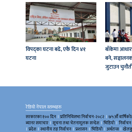
विपद्का घटना बढे, एकै दिन ४१
बाँकेमा आधा
घटना
बने, सञ्चालनक
जुटाउन चुनौत
रेडियो नेपाल स्तम्भहरु
।
।
सरकारका १०० दिन
प्रतिनिधिसभा निर्वाचन-२०८२
७५औँ वार्षिको
।
।
।
ब्यानर समाचार
सूचना तथा चेतनामूलक सन्देश
भिडियाे
निर्वाचन
।
।
।
।
।
।
प्रदेश
स्थानीय तह निर्वाचन
प्रशासन
भिडियो
अर्थतन्त्र
खेलक