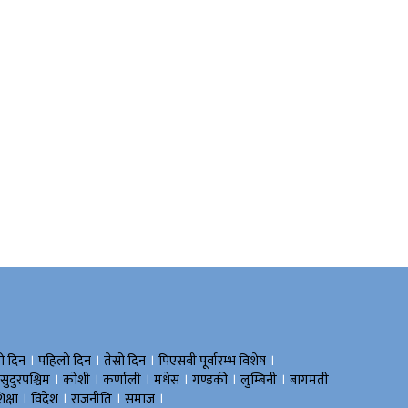
।
।
।
।
रो दिन
पहिलो दिन
तेस्रो दिन
पिएसबी पूर्वारम्भ विशेष
।
।
।
।
।
।
सुदुरपश्चिम
काेशी
कर्णाली
मधेस
गण्डकी
लुम्बिनी
बागमती
।
।
।
।
िक्षा
विदेश
राजनीति
समाज