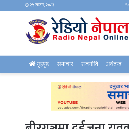
२५ साउन, २०८३
गृहपृष्ठ
समाचार
राजनीति
अर्थतन्त्र
बीरगञ्जमा दुईजना य