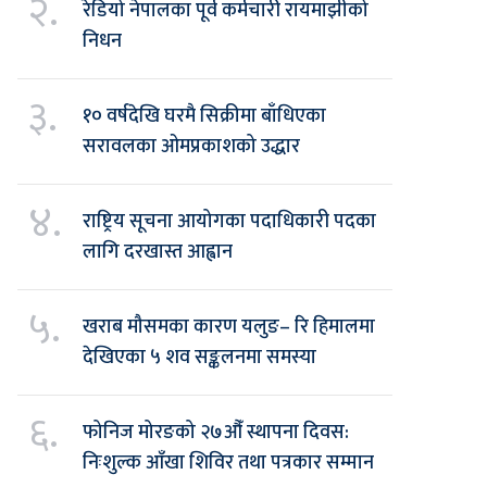
२.
रेडियो नेपालका पूर्व कर्मचारी रायमाझीको
निधन
३.
१० वर्षदेखि घरमै सिक्रीमा बाँधिएका
सरावलका ओमप्रकाशको उद्धार
४.
राष्ट्रिय सूचना आयोगका पदाधिकारी पदका
लागि दरखास्त आह्वान
५.
खराब मौसमका कारण यलुङ– रि हिमालमा
देखिएका ५ शव सङ्कलनमा समस्या
६.
फोनिज मोरङको २७औँ स्थापना दिवस:
निःशुल्क आँखा शिविर तथा पत्रकार सम्मान