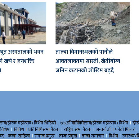
रभूत अस्पतालको भवन
ताल्चा विमानस्थलको पानीले
ो खर्च र जनशक्ति
आवतजावतमा सास्ती, खेतीयोग्य
ी
जमिन कटानको जोखिम बढ्दै
।
।
त्सव(हीरक महोत्सव) विशेष भिडियाे
७५औँ वार्षिकोत्सव(हीरक महोत्सव) विशेष
दोस्
।
।
।
।
।
।
 विशेष
बिविध
प्रतिनिधिसभा बैठक
राष्ट्रिय सभा बैठक
अन्तर्वार्ता
फोटो फिचर
।
।
।
।
।
।
ुद
कला-साहित्य
समाज प्रमुख
ताजा प्रमुख
ताजा समाचार
विशेष
स्वास्थ्य/श