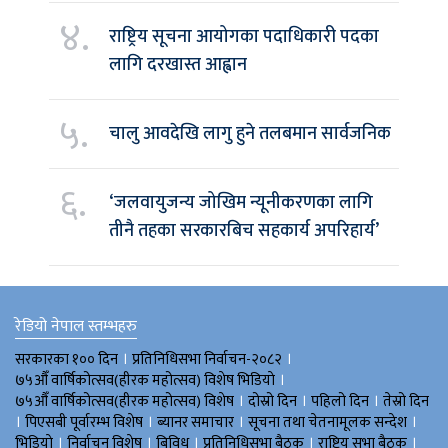
४.
राष्ट्रिय सूचना आयोगका पदाधिकारी पदका
लागि दरखास्त आह्वान
५.
चालु आवदेखि लागु हुने तलबमान सार्वजनिक
६.
‘जलवायुजन्य जोखिम न्यूनीकरणका लागि
तीनै तहका सरकारबिच सहकार्य अपरिहार्य’
रेडियो नेपाल स्तम्भहरु
।
।
सरकारका १०० दिन
प्रतिनिधिसभा निर्वाचन-२०८२
।
७५औँ वार्षिकोत्सव(हीरक महोत्सव) विशेष भिडियाे
।
।
।
७५औँ वार्षिकोत्सव(हीरक महोत्सव) विशेष
दोस्रो दिन
पहिलो दिन
तेस्रो दिन
।
।
।
।
पिएसबी पूर्वारम्भ विशेष
ब्यानर समाचार
सूचना तथा चेतनामूलक सन्देश
।
।
।
।
।
भिडियाे
निर्वाचन विशेष
बिविध
प्रतिनिधिसभा बैठक
राष्ट्रिय सभा बैठक