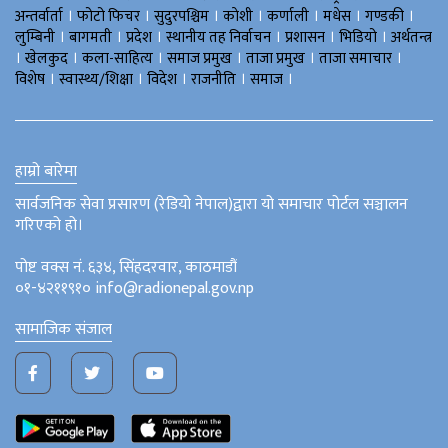
।
।
।
।
।
।
।
अन्तर्वार्ता
फोटो फिचर
सुदुरपश्चिम
काेशी
कर्णाली
मधेस
गण्डकी
।
।
।
।
।
।
लुम्बिनी
बागमती
प्रदेश
स्थानीय तह निर्वाचन
प्रशासन
भिडियो
अर्थतन्त्र
।
।
।
।
।
।
खेलकुद
कला-साहित्य
समाज प्रमुख
ताजा प्रमुख
ताजा समाचार
।
।
।
।
।
विशेष
स्वास्थ्य/शिक्षा
विदेश
राजनीति
समाज
हाम्रो बारेमा
सार्वजनिक सेवा प्रसारण (रेडियो नेपाल)द्वारा यो समाचार पोर्टल सञ्चालन
गरिएको हो।
पोष्ट वक्स नं. ६३४, सिंहदरवार, काठमाडौं
०१-४२११९१० info@radionepal.gov.np
सामाजिक संजाल