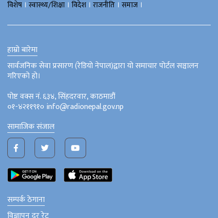
।
।
।
।
।
विशेष
स्वास्थ्य/शिक्षा
विदेश
राजनीति
समाज
हाम्रो बारेमा
सार्वजनिक सेवा प्रसारण (रेडियो नेपाल)द्वारा यो समाचार पोर्टल सञ्चालन
गरिएको हो।
पोष्ट वक्स नं. ६३४, सिंहदरवार, काठमाडौं
०१-४२११९१० info@radionepal.gov.np
सामाजिक संजाल
सम्पर्क ठेगाना
विज्ञापन दर रेट