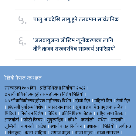
५.
चालु आवदेखि लागु हुने तलबमान सार्वजनिक
६.
‘जलवायुजन्य जोखिम न्यूनीकरणका लागि
तीनै तहका सरकारबिच सहकार्य अपरिहार्य’
रेडियो नेपाल स्तम्भहरु
।
।
सरकारका १०० दिन
प्रतिनिधिसभा निर्वाचन-२०८२
।
७५औँ वार्षिकोत्सव(हीरक महोत्सव) विशेष भिडियाे
।
।
।
७५औँ वार्षिकोत्सव(हीरक महोत्सव) विशेष
दोस्रो दिन
पहिलो दिन
तेस्रो दिन
।
।
।
।
पिएसबी पूर्वारम्भ विशेष
ब्यानर समाचार
सूचना तथा चेतनामूलक सन्देश
।
।
।
।
।
भिडियाे
निर्वाचन विशेष
बिविध
प्रतिनिधिसभा बैठक
राष्ट्रिय सभा बैठक
।
।
।
।
।
।
।
अन्तर्वार्ता
फोटो फिचर
सुदुरपश्चिम
काेशी
कर्णाली
मधेस
गण्डकी
।
।
।
।
।
।
लुम्बिनी
बागमती
प्रदेश
स्थानीय तह निर्वाचन
प्रशासन
भिडियो
अर्थतन्त्र
।
।
।
।
।
।
खेलकुद
कला-साहित्य
समाज प्रमुख
ताजा प्रमुख
ताजा समाचार