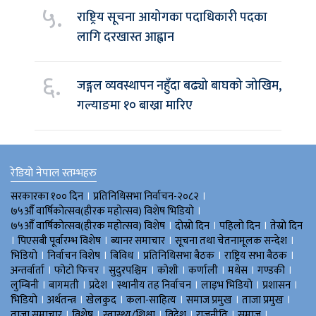
५.
राष्ट्रिय सूचना आयोगका पदाधिकारी पदका
लागि दरखास्त आह्वान
६.
जङ्गल व्यवस्थापन नहुँदा बढ्यो बाघको जोखिम,
गल्याङमा १० बाख्रा मारिए
रेडियो नेपाल स्तम्भहरु
।
।
सरकारका १०० दिन
प्रतिनिधिसभा निर्वाचन-२०८२
।
७५औँ वार्षिकोत्सव(हीरक महोत्सव) विशेष भिडियाे
।
।
।
७५औँ वार्षिकोत्सव(हीरक महोत्सव) विशेष
दोस्रो दिन
पहिलो दिन
तेस्रो दिन
।
।
।
।
पिएसबी पूर्वारम्भ विशेष
ब्यानर समाचार
सूचना तथा चेतनामूलक सन्देश
।
।
।
।
।
भिडियाे
निर्वाचन विशेष
बिविध
प्रतिनिधिसभा बैठक
राष्ट्रिय सभा बैठक
।
।
।
।
।
।
।
अन्तर्वार्ता
फोटो फिचर
सुदुरपश्चिम
काेशी
कर्णाली
मधेस
गण्डकी
।
।
।
।
।
।
लुम्बिनी
बागमती
प्रदेश
स्थानीय तह निर्वाचन
लाइभ भिडियो
प्रशासन
।
।
।
।
।
।
भिडियो
अर्थतन्त्र
खेलकुद
कला-साहित्य
समाज प्रमुख
ताजा प्रमुख
।
।
।
।
।
।
ताजा समाचार
विशेष
स्वास्थ्य/शिक्षा
विदेश
राजनीति
समाज