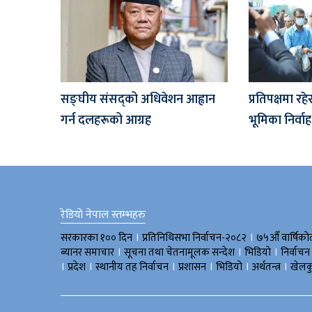
सङ्घीय संसद्को अधिवेशन आह्वान
प्रतिपक्षमा रह
गर्न दलहरूको आग्रह
भूमिका निर्वाह 
रेडियो नेपाल स्तम्भहरु
।
।
सरकारका १०० दिन
प्रतिनिधिसभा निर्वाचन-२०८२
७५औँ वार्षिको
।
।
।
ब्यानर समाचार
सूचना तथा चेतनामूलक सन्देश
भिडियाे
निर्वाचन
।
।
।
।
।
।
प्रदेश
स्थानीय तह निर्वाचन
प्रशासन
भिडियो
अर्थतन्त्र
खेलक