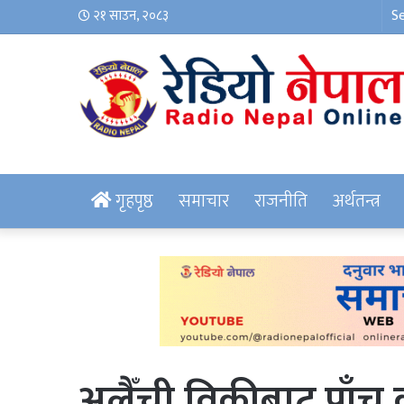
२१ साउन, २०८३
गृहपृष्ठ
समाचार
राजनीति
अर्थतन्त्र
अलैँची विक्रीबाट पाँच