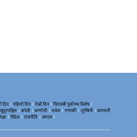
।
।
।
।
रो दिन
पहिलो दिन
तेस्रो दिन
पिएसबी पूर्वारम्भ विशेष
।
।
।
।
।
।
सुदुरपश्चिम
काेशी
कर्णाली
मधेस
गण्डकी
लुम्बिनी
बागमती
।
।
।
।
िक्षा
विदेश
राजनीति
समाज