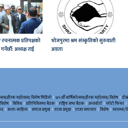
ेर रचनात्मक प्रतिपक्षको
भोजपुरमा श्रम संस्कृतिको सुरुवाती
गर्नेछौँ: अध्यक्ष राई
अग्रता
।
।
त्सव(हीरक महोत्सव) विशेष भिडियाे
७५औँ वार्षिकोत्सव(हीरक महोत्सव) विशेष
दोस्
।
।
।
।
।
।
 विशेष
बिविध
प्रतिनिधिसभा बैठक
राष्ट्रिय सभा बैठक
अन्तर्वार्ता
फोटो फिचर
।
।
।
।
।
।
ुद
कला-साहित्य
समाज प्रमुख
ताजा प्रमुख
ताजा समाचार
विशेष
स्वास्थ्य/श