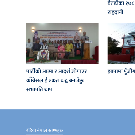
बैतडीका १७८ 
राहदानी
पार्टीको आत्मा र आदर्श जोगाएर
झापामा पुँजीग
काँग्रेसलाई एकताबद्ध बनाउँछु:
सभापति थापा
रेडियो नेपाल स्तम्भहरु