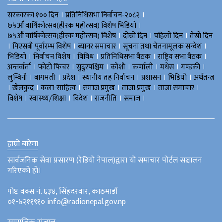
।
।
सरकारका १०० दिन
प्रतिनिधिसभा निर्वाचन-२०८२
।
७५औँ वार्षिकोत्सव(हीरक महोत्सव) विशेष भिडियाे
।
।
।
७५औँ वार्षिकोत्सव(हीरक महोत्सव) विशेष
दोस्रो दिन
पहिलो दिन
तेस्रो दिन
।
।
।
।
पिएसबी पूर्वारम्भ विशेष
ब्यानर समाचार
सूचना तथा चेतनामूलक सन्देश
।
।
।
।
।
भिडियाे
निर्वाचन विशेष
बिविध
प्रतिनिधिसभा बैठक
राष्ट्रिय सभा बैठक
।
।
।
।
।
।
।
अन्तर्वार्ता
फोटो फिचर
सुदुरपश्चिम
काेशी
कर्णाली
मधेस
गण्डकी
।
।
।
।
।
।
लुम्बिनी
बागमती
प्रदेश
स्थानीय तह निर्वाचन
प्रशासन
भिडियो
अर्थतन्त्र
।
।
।
।
।
।
खेलकुद
कला-साहित्य
समाज प्रमुख
ताजा प्रमुख
ताजा समाचार
।
।
।
।
।
विशेष
स्वास्थ्य/शिक्षा
विदेश
राजनीति
समाज
हाम्रो बारेमा
सार्वजनिक सेवा प्रसारण (रेडियो नेपाल)द्वारा यो समाचार पोर्टल सञ्चालन
गरिएको हो।
पोष्ट वक्स नं. ६३४, सिंहदरवार, काठमाडौं
०१-४२११९१० info@radionepal.gov.np