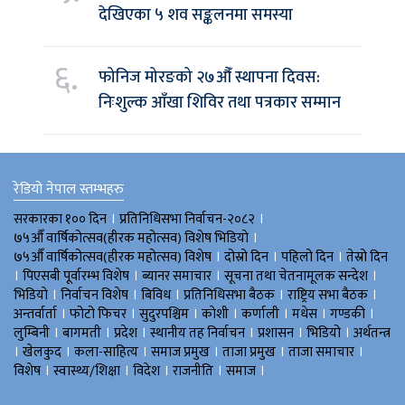
देखिएका ५ शव सङ्कलनमा समस्या
६.
फोनिज मोरङको २७औँ स्थापना दिवस:
निःशुल्क आँखा शिविर तथा पत्रकार सम्मान
रेडियो नेपाल स्तम्भहरु
।
।
सरकारका १०० दिन
प्रतिनिधिसभा निर्वाचन-२०८२
।
७५औँ वार्षिकोत्सव(हीरक महोत्सव) विशेष भिडियाे
।
।
।
७५औँ वार्षिकोत्सव(हीरक महोत्सव) विशेष
दोस्रो दिन
पहिलो दिन
तेस्रो दिन
।
।
।
।
पिएसबी पूर्वारम्भ विशेष
ब्यानर समाचार
सूचना तथा चेतनामूलक सन्देश
।
।
।
।
।
भिडियाे
निर्वाचन विशेष
बिविध
प्रतिनिधिसभा बैठक
राष्ट्रिय सभा बैठक
।
।
।
।
।
।
।
अन्तर्वार्ता
फोटो फिचर
सुदुरपश्चिम
काेशी
कर्णाली
मधेस
गण्डकी
।
।
।
।
।
।
लुम्बिनी
बागमती
प्रदेश
स्थानीय तह निर्वाचन
प्रशासन
भिडियो
अर्थतन्त्र
।
।
।
।
।
।
खेलकुद
कला-साहित्य
समाज प्रमुख
ताजा प्रमुख
ताजा समाचार
।
।
।
।
।
विशेष
स्वास्थ्य/शिक्षा
विदेश
राजनीति
समाज