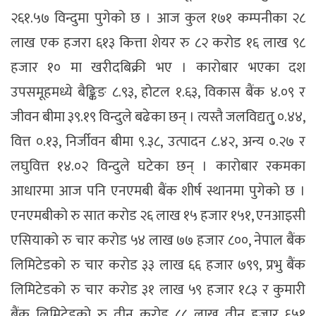
२६१.५७ विन्दुमा पुगेको छ । आज कुल १७१ कम्पनीका २८
लाख एक हजरा ६१३ कित्ता शेयर रु ८२ करोड १६ लाख ९८
हजार १० मा खरीदबिक्री भए । कारोबार भएका दश
उपसमूहमध्ये बैङ्किङ ८.९३, होटल १.६३, विकास बैंक ४.०९ र
जीवन बीमा ३९.१९ विन्दुले बढेका छन् । त्यस्तै जलविद्यतु् ०.४४,
वित्त ०.१३, निर्जीवन बीमा ९.३८, उत्पादन ८.४२, अन्य ०.२७ र
लघुवित्त १४.०२ विन्दुले घटेका छन् । कारोबार रकमका
आधारमा आज पनि एनएमबी बैंक शीर्ष स्थानमा पुगेको छ ।
एनएमबीको रु सात करोड २६ लाख १५ हजार १५१, एनआइसी
एसियाको रु चार करोड ५४ लाख ७७ हजार ८००, नेपाल बैंक
लिमिटेडको रु चार करोड ३३ लाख ६६ हजार ७९९, प्रभु बैंक
लिमिटेडको रु चार करोड ३१ लाख ५९ हजार १८३ र कुमारी
बैंक लिमिटेडको रु तीन करोड ८८ लाख तीन हजार ६५१