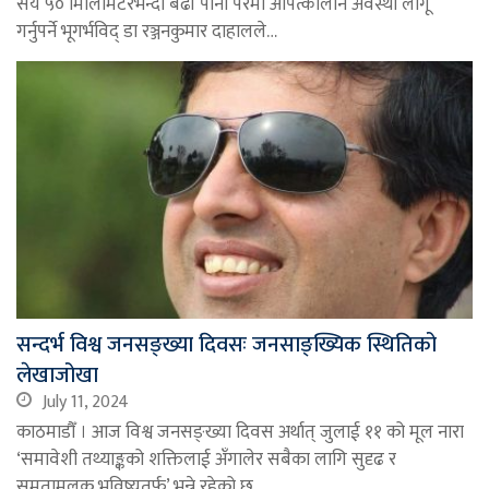
सय ५० मिलिमिटरभन्दा बढी पानी परेमा आपत्कालीन अवस्था लागू
गर्नुपर्ने भूगर्भविद् डा रञ्जनकुमार दाहालले…
सन्दर्भ विश्व जनसङ्ख्या दिवसः जनसाङ्ख्यिक स्थितिको
लेखाजोखा
July 11, 2024
काठमाडौँ । आज विश्व जनसङ्ख्या दिवस अर्थात् जुलाई ११ को मूल नारा
‘समावेशी तथ्याङ्कको शक्तिलाई अँगालेर सबैका लागि सुदृढ र
समतामूलक भविष्यतर्फ’ भन्ने रहेको छ…