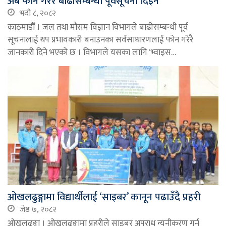
अब फोन गरेरै बाढीसम्बन्धी पूर्वसूचना दिइने
भदौ ८, २०८२
काठमाडौँ । जल तथा मौसम विज्ञान विभागले बाढीसम्बन्धी पूर्व
सूचनालाई थप प्रभावकारी बनाउनका सर्वसाधारणलाई फोन गरेरै
जानकारी दिने भएको छ । विभागले यसका लागि ‘भ्वाइस…
ओखलढुङ्गामा विद्यार्थीलाई ‘साइबर’ कानून पढाउँदै प्रहरी
जेष्ठ ७, २०८२
ओखलढुङ्गा । ओखलढुङ्गामा प्रहरीले साइबर अपराध न्यूनीकरण गर्न