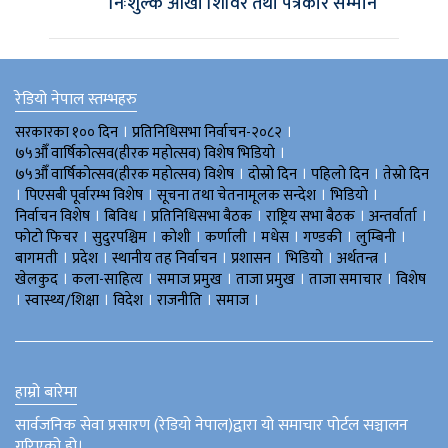
निःशुल्क आँखा शिविर तथा पत्रकार सम्मान
रेडियो नेपाल स्तम्भहरु
।
।
सरकारका १०० दिन
प्रतिनिधिसभा निर्वाचन-२०८२
।
७५औँ वार्षिकोत्सव(हीरक महोत्सव) विशेष भिडियाे
।
।
।
७५औँ वार्षिकोत्सव(हीरक महोत्सव) विशेष
दोस्रो दिन
पहिलो दिन
तेस्रो दिन
।
।
।
।
पिएसबी पूर्वारम्भ विशेष
सूचना तथा चेतनामूलक सन्देश
भिडियाे
।
।
।
।
।
निर्वाचन विशेष
बिविध
प्रतिनिधिसभा बैठक
राष्ट्रिय सभा बैठक
अन्तर्वार्ता
।
।
।
।
।
।
।
फोटो फिचर
सुदुरपश्चिम
काेशी
कर्णाली
मधेस
गण्डकी
लुम्बिनी
।
।
।
।
।
।
बागमती
प्रदेश
स्थानीय तह निर्वाचन
प्रशासन
भिडियो
अर्थतन्त्र
।
।
।
।
।
खेलकुद
कला-साहित्य
समाज प्रमुख
ताजा प्रमुख
ताजा समाचार
विशेष
।
।
।
।
।
स्वास्थ्य/शिक्षा
विदेश
राजनीति
समाज
हाम्रो बारेमा
सार्वजनिक सेवा प्रसारण (रेडियो नेपाल)द्वारा यो समाचार पोर्टल सञ्चालन
गरिएको हो।