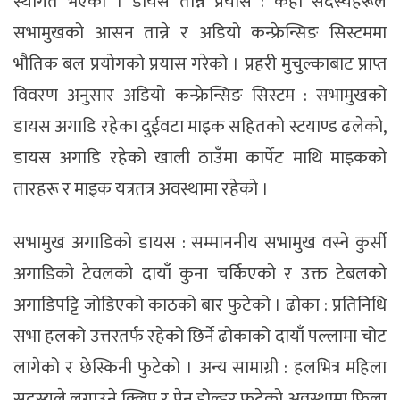
स्थगित भएको । डायस तान्ने प्रयास : केही सदस्यहरूले
सभामुखको आसन तान्ने र अडियो कन्फ्रेन्सिङ सिस्टममा
भौतिक बल प्रयोगको प्रयास गरेको । प्रहरी मुचुल्काबाट प्राप्त
विवरण अनुसार अडियो कन्फ्रेन्सिङ सिस्टम : सभामुखको
डायस अगाडि रहेका दुईवटा माइक सहितको स्टयाण्ड ढलेको,
डायस अगाडि रहेको खाली ठाउँमा कार्पेट माथि माइकको
तारहरू र माइक यत्रतत्र अवस्थामा रहेको ।
सभामुख अगाडिको डायस : सम्माननीय सभामुख वस्ने कुर्सी
अगाडिको टेवलको दायाँ कुना चर्किएको र उक्त टेबलको
अगाडिपट्टि जोडिएको काठको बार फुटेको । ढोका : प्रतिनिधि
सभा हलको उत्तरतर्फ रहेको छिर्ने ढोकाको दायाँ पल्लामा चोट
लागेको र छेस्किनी फुटेको । अन्य सामाग्री : हलभित्र महिला
सदस्यले लगाउने क्लिप र पेन होल्डर फुटेको अवस्थामा फिला