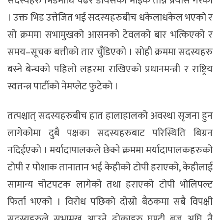
सदस्यहरु भिडमाथि चढेर डायसको माइक तान्ने प्रयास गरेका
। उक्त भिड उत्तेजित भई सदस्यहरुबीच धकेलाधकेल भएको र
सो क्रममा सभामुखको आसनको टेवलको बार भत्किएको र
समय–सूचक बत्तीको तार चुँडिएको । सोही क्रममा सदस्यहरु
बस्ने बेन्चको पहिलो लहरमा राखिएको प्रधानमन्त्री र राष्ट्रिय
स्वतन्त्र पार्टीको नेमप्लेट फुटेको ।
तत्पश्चात् सदस्यहरुबीच हात हालाहालको अवस्था सृजना हुन
लागेकोमा दुबै पक्षका सदस्यहरुबाट परिस्थिति बिग्रन
नदिईएको । मर्यादापालकले छेक्ने क्रममा मर्यादापालकहरुको
टोपी र पोशाक तानातान भई केहीको टोपी हराएको, केहीलाई
सामान्य चोटपटक लागेको तथा हराएको टोपी भोलिपल्ट
फिर्ता भएको । विरोध पछिको दोस्रो बैठकमा सबै विपक्षी
सदस्यहरुले सभामुख आउने ढोकाहरु घण्टी बज्नु अघि नै