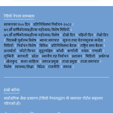
रेडियो नेपाल स्तम्भहरु
।
।
सरकारका १०० दिन
प्रतिनिधिसभा निर्वाचन-२०८२
।
७५औँ वार्षिकोत्सव(हीरक महोत्सव) विशेष भिडियाे
।
।
।
७५औँ वार्षिकोत्सव(हीरक महोत्सव) विशेष
दोस्रो दिन
पहिलो दिन
तेस्रो दिन
।
।
।
।
पिएसबी पूर्वारम्भ विशेष
ब्यानर समाचार
सूचना तथा चेतनामूलक सन्देश
।
।
।
।
।
भिडियाे
निर्वाचन विशेष
बिविध
प्रतिनिधिसभा बैठक
राष्ट्रिय सभा बैठक
।
।
।
।
।
।
।
अन्तर्वार्ता
फोटो फिचर
सुदुरपश्चिम
काेशी
कर्णाली
मधेस
गण्डकी
।
।
।
।
।
।
लुम्बिनी
बागमती
प्रदेश
स्थानीय तह निर्वाचन
प्रशासन
भिडियो
अर्थतन्त्र
।
।
।
।
।
।
खेलकुद
कला-साहित्य
समाज प्रमुख
ताजा प्रमुख
ताजा समाचार
।
।
।
।
।
विशेष
स्वास्थ्य/शिक्षा
विदेश
राजनीति
समाज
हाम्रो बारेमा
सार्वजनिक सेवा प्रसारण (रेडियो नेपाल)द्वारा यो समाचार पोर्टल सञ्चालन
गरिएको हो।