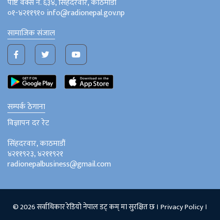
पोष्ट वक्स नं. ६३४, सिंहदरवार, काठमाडौं
०१-४२११९१० info@radionepal.gov.np
सामाजिक संजाल
सम्पर्क ठेगाना
विज्ञापन दर रेट
सिंहदरवार, काठमाडौं
४२११९२३, ४२११९२१
radionepalbusiness@gmail.com
© 2026 सर्वाधिकार रेडियो नेपाल डट् कम् मा सुरक्षित छ ।
Privacy Policy
।