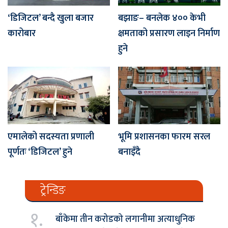
‘डिजिटल’ बन्दै खुला बजार
बझाङ– बनलेक ४०० केभी
कारोबार
क्षमताको प्रसारण लाइन निर्माण
हुने
एमालेको सदस्यता प्रणाली
भूमि प्रशासनका फारम सरल
पूर्णतः ‘डिजिटल’ हुने
बनाइँदै
ट्रेन्डिङ
१.
बाँकेमा तीन करोडको लगानीमा अत्याधुनिक