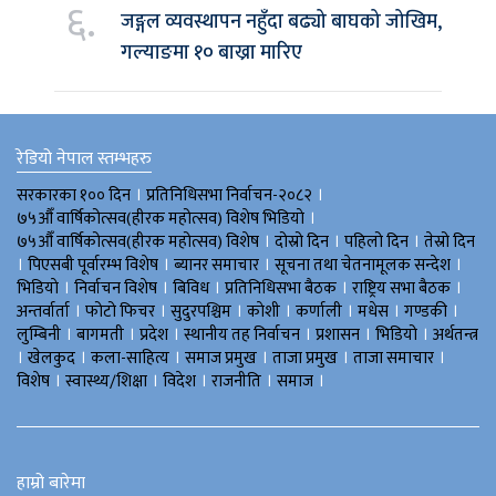
६.
जङ्गल व्यवस्थापन नहुँदा बढ्यो बाघको जोखिम,
गल्याङमा १० बाख्रा मारिए
रेडियो नेपाल स्तम्भहरु
।
।
सरकारका १०० दिन
प्रतिनिधिसभा निर्वाचन-२०८२
।
७५औँ वार्षिकोत्सव(हीरक महोत्सव) विशेष भिडियाे
।
।
।
७५औँ वार्षिकोत्सव(हीरक महोत्सव) विशेष
दोस्रो दिन
पहिलो दिन
तेस्रो दिन
।
।
।
।
पिएसबी पूर्वारम्भ विशेष
ब्यानर समाचार
सूचना तथा चेतनामूलक सन्देश
।
।
।
।
।
भिडियाे
निर्वाचन विशेष
बिविध
प्रतिनिधिसभा बैठक
राष्ट्रिय सभा बैठक
।
।
।
।
।
।
।
अन्तर्वार्ता
फोटो फिचर
सुदुरपश्चिम
काेशी
कर्णाली
मधेस
गण्डकी
।
।
।
।
।
।
लुम्बिनी
बागमती
प्रदेश
स्थानीय तह निर्वाचन
प्रशासन
भिडियो
अर्थतन्त्र
।
।
।
।
।
।
खेलकुद
कला-साहित्य
समाज प्रमुख
ताजा प्रमुख
ताजा समाचार
।
।
।
।
।
विशेष
स्वास्थ्य/शिक्षा
विदेश
राजनीति
समाज
हाम्रो बारेमा