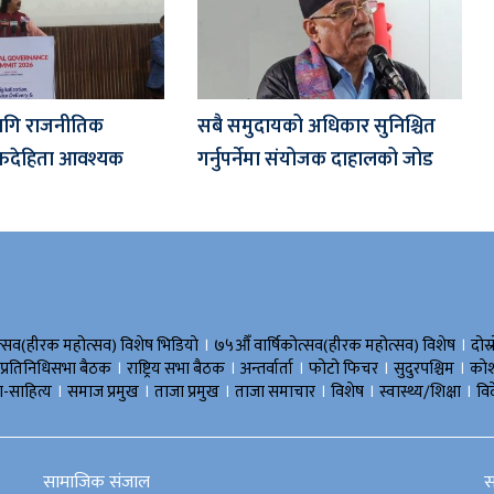
ागि राजनीतिक
सबै समुदायको अधिकार सुनिश्चित
ाफदेहिता आवश्यक
गर्नुपर्नेमा संयोजक दाहालको जोड
।
।
त्सव(हीरक महोत्सव) विशेष भिडियाे
७५औँ वार्षिकोत्सव(हीरक महोत्सव) विशेष
दोस्
।
।
।
।
।
प्रतिनिधिसभा बैठक
राष्ट्रिय सभा बैठक
अन्तर्वार्ता
फोटो फिचर
सुदुरपश्चिम
काे
।
।
।
।
।
।
-साहित्य
समाज प्रमुख
ताजा प्रमुख
ताजा समाचार
विशेष
स्वास्थ्य/शिक्षा
वि
सामाजिक संजाल
स