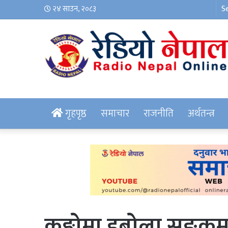
२४ साउन, २०८३
गृहपृष्ठ
समाचार
राजनीति
अर्थतन्त्र
कङ्गोमा इबोला सङ्क्रम