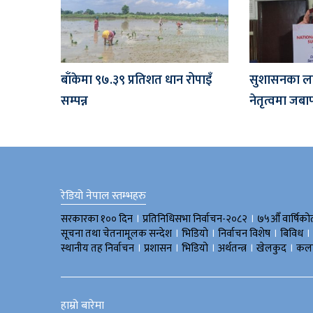
बाँकेमा ९७‍.३९ प्रतिशत धान रोपाइँ
सुशासनका ल
सम्पन्न
नेतृत्वमा जब
रेडियो नेपाल स्तम्भहरु
।
।
सरकारका १०० दिन
प्रतिनिधिसभा निर्वाचन-२०८२
७५औँ वार्षिको
।
।
।
।
सूचना तथा चेतनामूलक सन्देश
भिडियाे
निर्वाचन विशेष
बिविध
।
।
।
।
।
स्थानीय तह निर्वाचन
प्रशासन
भिडियो
अर्थतन्त्र
खेलकुद
कला
हाम्रो बारेमा