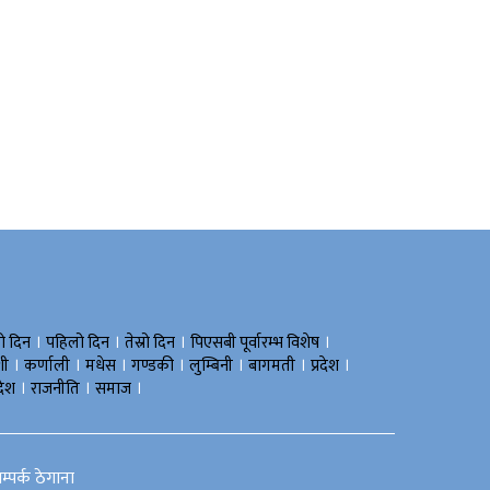
।
।
।
।
रो दिन
पहिलो दिन
तेस्रो दिन
पिएसबी पूर्वारम्भ विशेष
।
।
।
।
।
।
।
शी
कर्णाली
मधेस
गण्डकी
लुम्बिनी
बागमती
प्रदेश
।
।
।
देश
राजनीति
समाज
म्पर्क ठेगाना