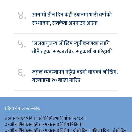
४.
आगामी तीन दिन केही स्थानमा भारी वर्षाको
सम्भावना, सतर्कता अपनाउन आग्रह
५.
‘जलवायुजन्य जोखिम न्यूनीकरणका लागि
तीनै तहका सरकारबिच सहकार्य अपरिहार्य’
६.
जङ्गल व्यवस्थापन नहुँदा बढ्यो बाघको जोखिम,
गल्याङमा १० बाख्रा मारिए
रेडियो नेपाल स्तम्भहरु
।
।
सरकारका १०० दिन
प्रतिनिधिसभा निर्वाचन-२०८२
।
७५औँ वार्षिकोत्सव(हीरक महोत्सव) विशेष भिडियाे
।
।
।
७५औँ वार्षिकोत्सव(हीरक महोत्सव) विशेष
दोस्रो दिन
पहिलो दिन
तेस्रो दिन