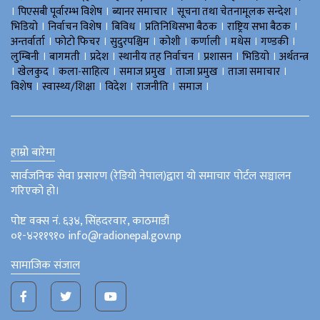
।
।
।
।
पिएसबी पूर्वारम्भ विशेष
ब्यानर समाचार
सूचना तथा चेतनामूलक सन्देश
।
।
।
।
।
भिडियाे
निर्वाचन विशेष
बिविध
प्रतिनिधिसभा बैठक
राष्ट्रिय सभा बैठक
।
।
।
।
।
।
।
अन्तर्वार्ता
फोटो फिचर
सुदुरपश्चिम
काेशी
कर्णाली
मधेस
गण्डकी
।
।
।
।
।
।
लुम्बिनी
बागमती
प्रदेश
स्थानीय तह निर्वाचन
प्रशासन
भिडियो
अर्थतन्त्र
।
।
।
।
।
।
खेलकुद
कला-साहित्य
समाज प्रमुख
ताजा प्रमुख
ताजा समाचार
।
।
।
।
।
विशेष
स्वास्थ्य/शिक्षा
विदेश
राजनीति
समाज
हाम्रो बारेमा
सार्वजनिक सेवा प्रसारण (रेडियो नेपाल)द्वारा यो समाचार पोर्टल सञ्चालन
गरिएको हो।
पोष्ट वक्स नं. ६३४, सिंहदरवार, काठमाडौं
०१-४२११९१० info@radionepal.gov.np
सामाजिक संजाल