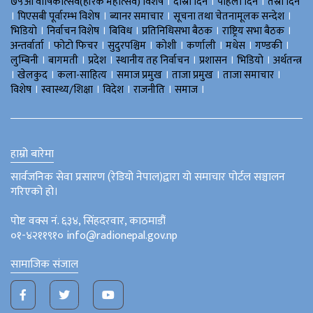
।
।
।
७५औँ वार्षिकोत्सव(हीरक महोत्सव) विशेष
दोस्रो दिन
पहिलो दिन
तेस्रो दिन
।
।
।
।
पिएसबी पूर्वारम्भ विशेष
ब्यानर समाचार
सूचना तथा चेतनामूलक सन्देश
।
।
।
।
।
भिडियाे
निर्वाचन विशेष
बिविध
प्रतिनिधिसभा बैठक
राष्ट्रिय सभा बैठक
।
।
।
।
।
।
।
अन्तर्वार्ता
फोटो फिचर
सुदुरपश्चिम
काेशी
कर्णाली
मधेस
गण्डकी
।
।
।
।
।
।
लुम्बिनी
बागमती
प्रदेश
स्थानीय तह निर्वाचन
प्रशासन
भिडियो
अर्थतन्त्र
।
।
।
।
।
।
खेलकुद
कला-साहित्य
समाज प्रमुख
ताजा प्रमुख
ताजा समाचार
।
।
।
।
।
विशेष
स्वास्थ्य/शिक्षा
विदेश
राजनीति
समाज
हाम्रो बारेमा
सार्वजनिक सेवा प्रसारण (रेडियो नेपाल)द्वारा यो समाचार पोर्टल सञ्चालन
गरिएको हो।
पोष्ट वक्स नं. ६३४, सिंहदरवार, काठमाडौं
०१-४२११९१० info@radionepal.gov.np
सामाजिक संजाल