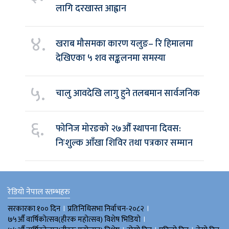
लागि दरखास्त आह्वान
४.
खराब मौसमका कारण यलुङ– रि हिमालमा
देखिएका ५ शव सङ्कलनमा समस्या
५.
चालु आवदेखि लागु हुने तलबमान सार्वजनिक
६.
फोनिज मोरङको २७औँ स्थापना दिवस:
निःशुल्क आँखा शिविर तथा पत्रकार सम्मान
रेडियो नेपाल स्तम्भहरु
।
।
सरकारका १०० दिन
प्रतिनिधिसभा निर्वाचन-२०८२
।
७५औँ वार्षिकोत्सव(हीरक महोत्सव) विशेष भिडियाे