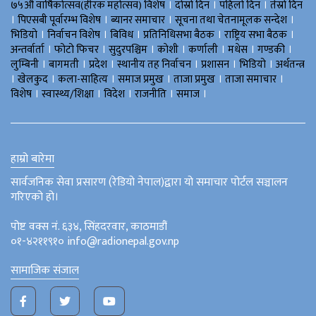
।
।
।
७५औँ वार्षिकोत्सव(हीरक महोत्सव) विशेष
दोस्रो दिन
पहिलो दिन
तेस्रो दिन
।
।
।
।
पिएसबी पूर्वारम्भ विशेष
ब्यानर समाचार
सूचना तथा चेतनामूलक सन्देश
।
।
।
।
।
भिडियाे
निर्वाचन विशेष
बिविध
प्रतिनिधिसभा बैठक
राष्ट्रिय सभा बैठक
।
।
।
।
।
।
।
अन्तर्वार्ता
फोटो फिचर
सुदुरपश्चिम
काेशी
कर्णाली
मधेस
गण्डकी
।
।
।
।
।
।
लुम्बिनी
बागमती
प्रदेश
स्थानीय तह निर्वाचन
प्रशासन
भिडियो
अर्थतन्त्र
।
।
।
।
।
।
खेलकुद
कला-साहित्य
समाज प्रमुख
ताजा प्रमुख
ताजा समाचार
।
।
।
।
।
विशेष
स्वास्थ्य/शिक्षा
विदेश
राजनीति
समाज
हाम्रो बारेमा
सार्वजनिक सेवा प्रसारण (रेडियो नेपाल)द्वारा यो समाचार पोर्टल सञ्चालन
गरिएको हो।
पोष्ट वक्स नं. ६३४, सिंहदरवार, काठमाडौं
०१-४२११९१० info@radionepal.gov.np
सामाजिक संजाल