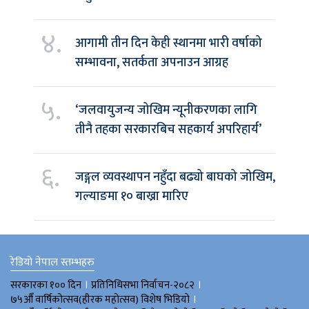
४.
आगामी तीन दिन केही स्थानमा भारी वर्षाको
सम्भावना, सतर्कता अपनाउन आग्रह
५.
‘जलवायुजन्य जोखिम न्यूनीकरणका लागि
तीनै तहका सरकारबिच सहकार्य अपरिहार्य’
६.
जङ्गल व्यवस्थापन नहुँदा बढ्यो बाघको जोखिम,
गल्याङमा १० बाख्रा मारिए
रेडियो नेपाल स्तम्भहरु
।
।
सरकारका १०० दिन
प्रतिनिधिसभा निर्वाचन-२०८२
।
७५औँ वार्षिकोत्सव(हीरक महोत्सव) विशेष भिडियाे