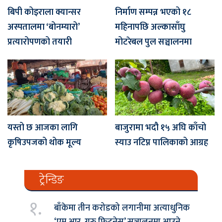
बिपी कोइराला क्यान्सर
निर्माण सम्पन्न भएको १८
अस्पतालमा ‘बोनम्यारो’
महिनापछि अल्कासाँघु
प्रत्यारोपणको तयारी
मोटरेबल पुल सञ्चालनमा
यस्तो छ आजका लागि
बाजुरामा भदौ १५ अघि काँचो
कृषिउपजको थोक मूल्य
स्याउ नटिप्न पालिकाको आग्रह
ट्रेन्डिङ
१.
बाँकेमा तीन करोडको लगानीमा अत्याधुनिक