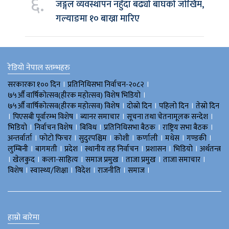
६.
जङ्गल व्यवस्थापन नहुँदा बढ्यो बाघको जोखिम,
गल्याङमा १० बाख्रा मारिए
रेडियो नेपाल स्तम्भहरु
।
।
सरकारका १०० दिन
प्रतिनिधिसभा निर्वाचन-२०८२
।
७५औँ वार्षिकोत्सव(हीरक महोत्सव) विशेष भिडियाे
।
।
।
७५औँ वार्षिकोत्सव(हीरक महोत्सव) विशेष
दोस्रो दिन
पहिलो दिन
तेस्रो दिन
।
।
।
।
पिएसबी पूर्वारम्भ विशेष
ब्यानर समाचार
सूचना तथा चेतनामूलक सन्देश
।
।
।
।
।
भिडियाे
निर्वाचन विशेष
बिविध
प्रतिनिधिसभा बैठक
राष्ट्रिय सभा बैठक
।
।
।
।
।
।
।
अन्तर्वार्ता
फोटो फिचर
सुदुरपश्चिम
काेशी
कर्णाली
मधेस
गण्डकी
।
।
।
।
।
।
लुम्बिनी
बागमती
प्रदेश
स्थानीय तह निर्वाचन
प्रशासन
भिडियो
अर्थतन्त्र
।
।
।
।
।
।
खेलकुद
कला-साहित्य
समाज प्रमुख
ताजा प्रमुख
ताजा समाचार
।
।
।
।
।
विशेष
स्वास्थ्य/शिक्षा
विदेश
राजनीति
समाज
हाम्रो बारेमा