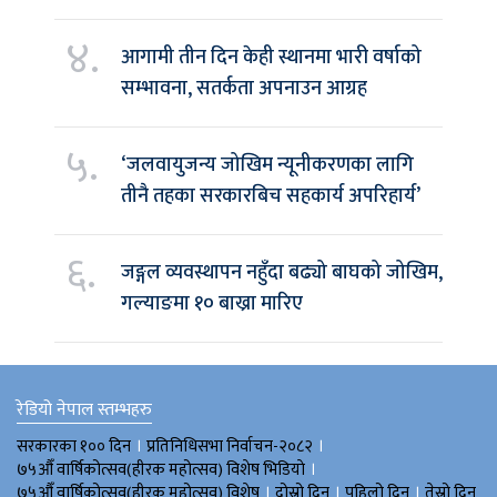
४.
आगामी तीन दिन केही स्थानमा भारी वर्षाको
सम्भावना, सतर्कता अपनाउन आग्रह
५.
‘जलवायुजन्य जोखिम न्यूनीकरणका लागि
तीनै तहका सरकारबिच सहकार्य अपरिहार्य’
६.
जङ्गल व्यवस्थापन नहुँदा बढ्यो बाघको जोखिम,
गल्याङमा १० बाख्रा मारिए
रेडियो नेपाल स्तम्भहरु
।
।
सरकारका १०० दिन
प्रतिनिधिसभा निर्वाचन-२०८२
।
७५औँ वार्षिकोत्सव(हीरक महोत्सव) विशेष भिडियाे
।
।
।
७५औँ वार्षिकोत्सव(हीरक महोत्सव) विशेष
दोस्रो दिन
पहिलो दिन
तेस्रो दिन