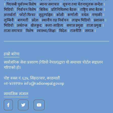
।
।
।
।
पिएसबी पूर्वारम्भ विशेष
ब्यानर समाचार
सूचना तथा चेतनामूलक सन्देश
।
।
।
।
।
भिडियाे
निर्वाचन विशेष
बिविध
प्रतिनिधिसभा बैठक
राष्ट्रिय सभा बैठक
।
।
।
।
।
।
।
अन्तर्वार्ता
फोटो फिचर
सुदुरपश्चिम
काेशी
कर्णाली
मधेस
गण्डकी
।
।
।
।
।
।
लुम्बिनी
बागमती
प्रदेश
स्थानीय तह निर्वाचन
लाइभ भिडियो
प्रशासन
।
।
।
।
।
।
भिडियो
अर्थतन्त्र
खेलकुद
कला-साहित्य
समाज प्रमुख
ताजा प्रमुख
।
।
।
।
।
।
ताजा समाचार
विशेष
स्वास्थ्य/शिक्षा
विदेश
राजनीति
समाज
हाम्रो बारेमा
सार्वजनिक सेवा प्रसारण (रेडियो नेपाल)द्वारा यो समाचार पोर्टल सञ्चालन
गरिएको हो।
पोष्ट वक्स नं. ६३४, सिंहदरवार, काठमाडौं
०१-४२११९१० info@radionepal.gov.np
सामाजिक संजाल