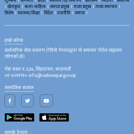
।
।
।
।
।
।
लुम्बिनी
बागमती
प्रदेश
स्थानीय तह निर्वाचन
प्रशासन
भिडियो
अर्थतन्त्र
।
।
।
।
।
।
खेलकुद
कला-साहित्य
समाज प्रमुख
ताजा प्रमुख
ताजा समाचार
।
।
।
।
।
विशेष
स्वास्थ्य/शिक्षा
विदेश
राजनीति
समाज
हाम्रो बारेमा
सार्वजनिक सेवा प्रसारण (रेडियो नेपाल)द्वारा यो समाचार पोर्टल सञ्चालन
गरिएको हो।
पोष्ट वक्स नं. ६३४, सिंहदरवार, काठमाडौं
०१-४२११९१० info@radionepal.gov.np
सामाजिक संजाल
सम्पर्क ठेगाना