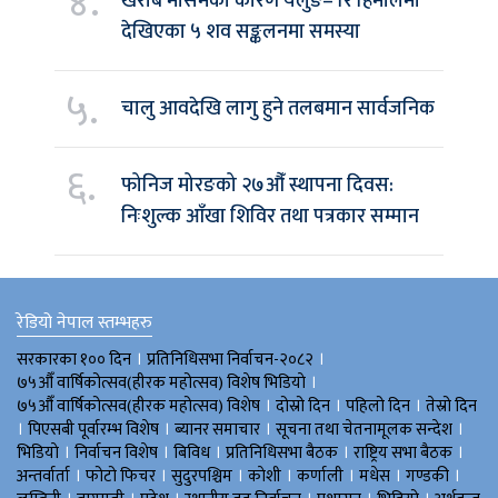
४.
खराब मौसमका कारण यलुङ– रि हिमालमा
देखिएका ५ शव सङ्कलनमा समस्या
५.
चालु आवदेखि लागु हुने तलबमान सार्वजनिक
६.
फोनिज मोरङको २७औँ स्थापना दिवस:
निःशुल्क आँखा शिविर तथा पत्रकार सम्मान
रेडियो नेपाल स्तम्भहरु
।
।
सरकारका १०० दिन
प्रतिनिधिसभा निर्वाचन-२०८२
।
७५औँ वार्षिकोत्सव(हीरक महोत्सव) विशेष भिडियाे
।
।
।
७५औँ वार्षिकोत्सव(हीरक महोत्सव) विशेष
दोस्रो दिन
पहिलो दिन
तेस्रो दिन
।
।
।
।
पिएसबी पूर्वारम्भ विशेष
ब्यानर समाचार
सूचना तथा चेतनामूलक सन्देश
।
।
।
।
।
भिडियाे
निर्वाचन विशेष
बिविध
प्रतिनिधिसभा बैठक
राष्ट्रिय सभा बैठक
।
।
।
।
।
।
।
अन्तर्वार्ता
फोटो फिचर
सुदुरपश्चिम
काेशी
कर्णाली
मधेस
गण्डकी