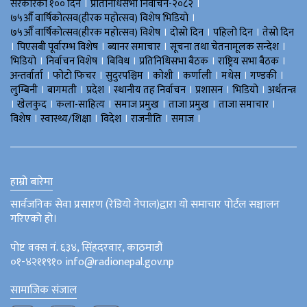
।
।
सरकारका १०० दिन
प्रतिनिधिसभा निर्वाचन-२०८२
।
७५औँ वार्षिकोत्सव(हीरक महोत्सव) विशेष भिडियाे
।
।
।
७५औँ वार्षिकोत्सव(हीरक महोत्सव) विशेष
दोस्रो दिन
पहिलो दिन
तेस्रो दिन
।
।
।
।
पिएसबी पूर्वारम्भ विशेष
ब्यानर समाचार
सूचना तथा चेतनामूलक सन्देश
।
।
।
।
।
भिडियाे
निर्वाचन विशेष
बिविध
प्रतिनिधिसभा बैठक
राष्ट्रिय सभा बैठक
।
।
।
।
।
।
।
अन्तर्वार्ता
फोटो फिचर
सुदुरपश्चिम
काेशी
कर्णाली
मधेस
गण्डकी
।
।
।
।
।
।
लुम्बिनी
बागमती
प्रदेश
स्थानीय तह निर्वाचन
प्रशासन
भिडियो
अर्थतन्त्र
।
।
।
।
।
।
खेलकुद
कला-साहित्य
समाज प्रमुख
ताजा प्रमुख
ताजा समाचार
।
।
।
।
।
विशेष
स्वास्थ्य/शिक्षा
विदेश
राजनीति
समाज
हाम्रो बारेमा
सार्वजनिक सेवा प्रसारण (रेडियो नेपाल)द्वारा यो समाचार पोर्टल सञ्चालन
गरिएको हो।
पोष्ट वक्स नं. ६३४, सिंहदरवार, काठमाडौं
०१-४२११९१० info@radionepal.gov.np
सामाजिक संजाल