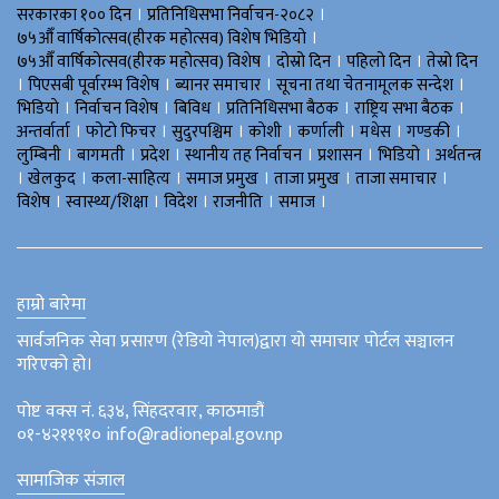
।
।
सरकारका १०० दिन
प्रतिनिधिसभा निर्वाचन-२०८२
।
७५औँ वार्षिकोत्सव(हीरक महोत्सव) विशेष भिडियाे
।
।
।
७५औँ वार्षिकोत्सव(हीरक महोत्सव) विशेष
दोस्रो दिन
पहिलो दिन
तेस्रो दिन
।
।
।
।
पिएसबी पूर्वारम्भ विशेष
ब्यानर समाचार
सूचना तथा चेतनामूलक सन्देश
।
।
।
।
।
भिडियाे
निर्वाचन विशेष
बिविध
प्रतिनिधिसभा बैठक
राष्ट्रिय सभा बैठक
।
।
।
।
।
।
।
अन्तर्वार्ता
फोटो फिचर
सुदुरपश्चिम
काेशी
कर्णाली
मधेस
गण्डकी
।
।
।
।
।
।
लुम्बिनी
बागमती
प्रदेश
स्थानीय तह निर्वाचन
प्रशासन
भिडियो
अर्थतन्त्र
।
।
।
।
।
।
खेलकुद
कला-साहित्य
समाज प्रमुख
ताजा प्रमुख
ताजा समाचार
।
।
।
।
।
विशेष
स्वास्थ्य/शिक्षा
विदेश
राजनीति
समाज
हाम्रो बारेमा
सार्वजनिक सेवा प्रसारण (रेडियो नेपाल)द्वारा यो समाचार पोर्टल सञ्चालन
गरिएको हो।
पोष्ट वक्स नं. ६३४, सिंहदरवार, काठमाडौं
०१-४२११९१० info@radionepal.gov.np
सामाजिक संजाल