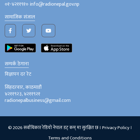
०१-४२११९१० info@radionepal.gov.np
सामाजिक संजाल
सम्पर्क ठेगाना
विज्ञापन दर रेट
सिंहदरवार, काठमाडौं
४२११९२३, ४२११९२१
radionepalbusiness@gmail.com
© 2026 सर्वाधिकार रेडियो नेपाल डट् कम् मा सुरक्षित छ ।
Privacy Policy
।
Terms and Conditions