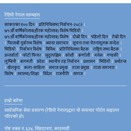
रेडियो नेपाल स्तम्भहरु
।
।
सरकारका १०० दिन
प्रतिनिधिसभा निर्वाचन-२०८२
।
७५औँ वार्षिकोत्सव(हीरक महोत्सव) विशेष भिडियाे
।
।
।
७५औँ वार्षिकोत्सव(हीरक महोत्सव) विशेष
दोस्रो दिन
पहिलो दिन
तेस्रो दिन
।
।
।
।
पिएसबी पूर्वारम्भ विशेष
ब्यानर समाचार
सूचना तथा चेतनामूलक सन्देश
।
।
।
।
।
भिडियाे
निर्वाचन विशेष
बिविध
प्रतिनिधिसभा बैठक
राष्ट्रिय सभा बैठक
।
।
।
।
।
।
।
अन्तर्वार्ता
फोटो फिचर
सुदुरपश्चिम
काेशी
कर्णाली
मधेस
गण्डकी
।
।
।
।
।
।
लुम्बिनी
बागमती
प्रदेश
स्थानीय तह निर्वाचन
प्रशासन
भिडियो
अर्थतन्त्र
।
।
।
।
।
।
खेलकुद
कला-साहित्य
समाज प्रमुख
ताजा प्रमुख
ताजा समाचार
।
।
।
।
।
विशेष
स्वास्थ्य/शिक्षा
विदेश
राजनीति
समाज
हाम्रो बारेमा
सार्वजनिक सेवा प्रसारण (रेडियो नेपाल)द्वारा यो समाचार पोर्टल सञ्चालन
गरिएको हो।
पोष्ट वक्स नं. ६३४, सिंहदरवार, काठमाडौं