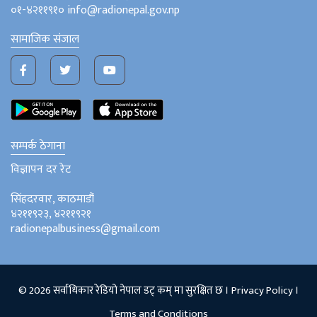
०१-४२११९१० info@radionepal.gov.np
सामाजिक संजाल
सम्पर्क ठेगाना
विज्ञापन दर रेट
सिंहदरवार, काठमाडौं
४२११९२३, ४२११९२१
radionepalbusiness@gmail.com
© 2026 सर्वाधिकार रेडियो नेपाल डट् कम् मा सुरक्षित छ ।
Privacy Policy
।
Terms and Conditions