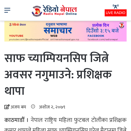
Menu
LIVE RADIO
साफ च्याम्पियनसिप जित्ने
अवसर नगुमाउने: प्रशिक्षक
थापा
अजय बम
अशोज २, २०७९
काठमाडौँ ।
नेपाल राष्ट्रिय महिला फुटबल टोलीका प्रशिक्षक
कुमार थापाले महिला साफ च्याम्पियनसिप घरेलु मैदानमा जित्ने