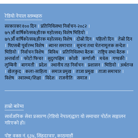
रेडियो नेपाल स्तम्भहरु
।
।
सरकारका १०० दिन
प्रतिनिधिसभा निर्वाचन-२०८२
।
७५औँ वार्षिकोत्सव(हीरक महोत्सव) विशेष भिडियाे
।
।
।
७५औँ वार्षिकोत्सव(हीरक महोत्सव) विशेष
दोस्रो दिन
पहिलो दिन
तेस्रो दिन
।
।
।
।
पिएसबी पूर्वारम्भ विशेष
ब्यानर समाचार
सूचना तथा चेतनामूलक सन्देश
।
।
।
।
।
भिडियाे
निर्वाचन विशेष
बिविध
प्रतिनिधिसभा बैठक
राष्ट्रिय सभा बैठक
।
।
।
।
।
।
।
अन्तर्वार्ता
फोटो फिचर
सुदुरपश्चिम
काेशी
कर्णाली
मधेस
गण्डकी
।
।
।
।
।
।
लुम्बिनी
बागमती
प्रदेश
स्थानीय तह निर्वाचन
प्रशासन
भिडियो
अर्थतन्त्र
।
।
।
।
।
।
खेलकुद
कला-साहित्य
समाज प्रमुख
ताजा प्रमुख
ताजा समाचार
।
।
।
।
।
विशेष
स्वास्थ्य/शिक्षा
विदेश
राजनीति
समाज
हाम्रो बारेमा
सार्वजनिक सेवा प्रसारण (रेडियो नेपाल)द्वारा यो समाचार पोर्टल सञ्चालन
गरिएको हो।
पोष्ट वक्स नं. ६३४, सिंहदरवार, काठमाडौं