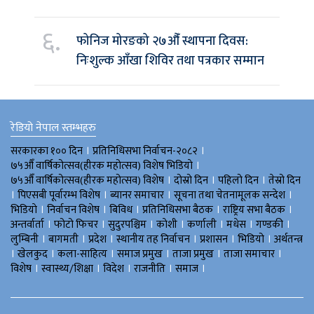
६.
फोनिज मोरङको २७औँ स्थापना दिवस:
निःशुल्क आँखा शिविर तथा पत्रकार सम्मान
रेडियो नेपाल स्तम्भहरु
।
।
सरकारका १०० दिन
प्रतिनिधिसभा निर्वाचन-२०८२
।
७५औँ वार्षिकोत्सव(हीरक महोत्सव) विशेष भिडियाे
।
।
।
७५औँ वार्षिकोत्सव(हीरक महोत्सव) विशेष
दोस्रो दिन
पहिलो दिन
तेस्रो दिन
।
।
।
।
पिएसबी पूर्वारम्भ विशेष
ब्यानर समाचार
सूचना तथा चेतनामूलक सन्देश
।
।
।
।
।
भिडियाे
निर्वाचन विशेष
बिविध
प्रतिनिधिसभा बैठक
राष्ट्रिय सभा बैठक
।
।
।
।
।
।
।
अन्तर्वार्ता
फोटो फिचर
सुदुरपश्चिम
काेशी
कर्णाली
मधेस
गण्डकी
।
।
।
।
।
।
लुम्बिनी
बागमती
प्रदेश
स्थानीय तह निर्वाचन
प्रशासन
भिडियो
अर्थतन्त्र
।
।
।
।
।
।
खेलकुद
कला-साहित्य
समाज प्रमुख
ताजा प्रमुख
ताजा समाचार
।
।
।
।
।
विशेष
स्वास्थ्य/शिक्षा
विदेश
राजनीति
समाज