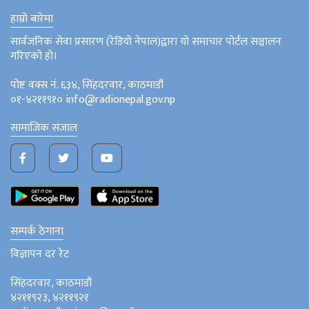
हाम्रो बारेमा
सार्वजनिक सेवा प्रसारण (रेडियो नेपाल)द्वारा यो समाचार पोर्टल सञ्चालन
गरिएको हो।
पोष्ट वक्स नं. ६३४, सिंहदरवार, काठमाडौं
०१-४२११९१० info@radionepal.gov.np
सामाजिक संजाल
सम्पर्क ठेगाना
विज्ञापन दर रेट
सिंहदरवार, काठमाडौं
४२११९२३, ४२११९२१