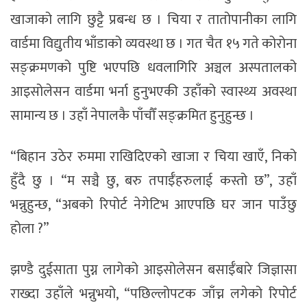
खाजाको लागि छुट्टै प्रबन्ध छ । चिया र तातोपानीका लागि
वार्डमा विद्युतीय भाँडाको व्यवस्था छ । गत चैत १५ गते कोरोना
सङ्क्रमणको पुष्टि भएपछि धवलागिरि अञ्चल अस्पतालको
आइसोलेसन वार्डमा भर्ना हुनुभएकी उहाँको स्वास्थ्य अवस्था
सामान्य छ । उहाँ नेपालकै पाँचौँ सङ्क्रमित हुनुहुन्छ ।
“बिहान उठेर रुममा राखिदिएको खाजा र चिया खाएँ, निको
हुँदै छु । “म सञ्चै छु, बरु तपाईँहरुलाई कस्तो छ”, उहाँ
भन्नुहुन्छ, “अबको रिपोर्ट नेगेटिभ आएपछि घर जान पाउँछु
होला ?”
झण्डै दुईसाता पुग्न लागेको आइसोलेसन बसाईँबारे जिज्ञासा
राख्दा उहाँले भन्नुभयो, “पछिल्लोपटक जाँच्न लगेको रिपोर्ट