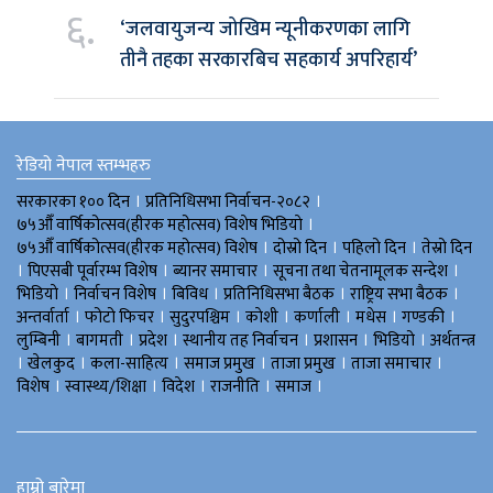
६.
‘जलवायुजन्य जोखिम न्यूनीकरणका लागि
तीनै तहका सरकारबिच सहकार्य अपरिहार्य’
रेडियो नेपाल स्तम्भहरु
।
।
सरकारका १०० दिन
प्रतिनिधिसभा निर्वाचन-२०८२
।
७५औँ वार्षिकोत्सव(हीरक महोत्सव) विशेष भिडियाे
।
।
।
७५औँ वार्षिकोत्सव(हीरक महोत्सव) विशेष
दोस्रो दिन
पहिलो दिन
तेस्रो दिन
।
।
।
।
पिएसबी पूर्वारम्भ विशेष
ब्यानर समाचार
सूचना तथा चेतनामूलक सन्देश
।
।
।
।
।
भिडियाे
निर्वाचन विशेष
बिविध
प्रतिनिधिसभा बैठक
राष्ट्रिय सभा बैठक
।
।
।
।
।
।
।
अन्तर्वार्ता
फोटो फिचर
सुदुरपश्चिम
काेशी
कर्णाली
मधेस
गण्डकी
।
।
।
।
।
।
लुम्बिनी
बागमती
प्रदेश
स्थानीय तह निर्वाचन
प्रशासन
भिडियो
अर्थतन्त्र
।
।
।
।
।
।
खेलकुद
कला-साहित्य
समाज प्रमुख
ताजा प्रमुख
ताजा समाचार
।
।
।
।
।
विशेष
स्वास्थ्य/शिक्षा
विदेश
राजनीति
समाज
हाम्रो बारेमा