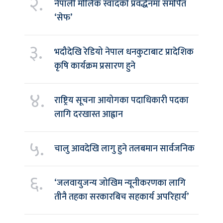
२.
नेपाली मौलिक स्वादको प्रवर्द्धनमा समर्पित
‘सेफ’
३.
भदौदेखि रेडियो नेपाल धनकुटाबाट प्रादेशिक
कृषि कार्यक्रम प्रसारण हुने
४.
राष्ट्रिय सूचना आयोगका पदाधिकारी पदका
लागि दरखास्त आह्वान
५.
चालु आवदेखि लागु हुने तलबमान सार्वजनिक
६.
‘जलवायुजन्य जोखिम न्यूनीकरणका लागि
तीनै तहका सरकारबिच सहकार्य अपरिहार्य’