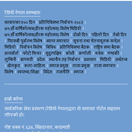
रेडियो नेपाल स्तम्भहरु
।
।
सरकारका १०० दिन
प्रतिनिधिसभा निर्वाचन-२०८२
।
७५औँ वार्षिकोत्सव(हीरक महोत्सव) विशेष भिडियाे
।
।
।
७५औँ वार्षिकोत्सव(हीरक महोत्सव) विशेष
दोस्रो दिन
पहिलो दिन
तेस्रो दिन
।
।
।
।
पिएसबी पूर्वारम्भ विशेष
ब्यानर समाचार
सूचना तथा चेतनामूलक सन्देश
।
।
।
।
।
भिडियाे
निर्वाचन विशेष
बिविध
प्रतिनिधिसभा बैठक
राष्ट्रिय सभा बैठक
।
।
।
।
।
।
।
अन्तर्वार्ता
फोटो फिचर
सुदुरपश्चिम
काेशी
कर्णाली
मधेस
गण्डकी
।
।
।
।
।
।
लुम्बिनी
बागमती
प्रदेश
स्थानीय तह निर्वाचन
प्रशासन
भिडियो
अर्थतन्त्र
।
।
।
।
।
।
खेलकुद
कला-साहित्य
समाज प्रमुख
ताजा प्रमुख
ताजा समाचार
।
।
।
।
।
विशेष
स्वास्थ्य/शिक्षा
विदेश
राजनीति
समाज
हाम्रो बारेमा
सार्वजनिक सेवा प्रसारण (रेडियो नेपाल)द्वारा यो समाचार पोर्टल सञ्चालन
गरिएको हो।
पोष्ट वक्स नं. ६३४, सिंहदरवार, काठमाडौं