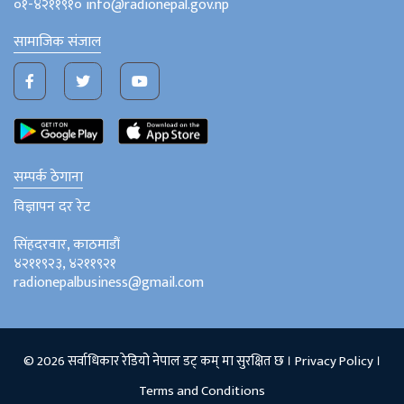
०१-४२११९१० info@radionepal.gov.np
सामाजिक संजाल
सम्पर्क ठेगाना
विज्ञापन दर रेट
सिंहदरवार, काठमाडौं
४२११९२३, ४२११९२१
radionepalbusiness@gmail.com
© 2026 सर्वाधिकार रेडियो नेपाल डट् कम् मा सुरक्षित छ ।
Privacy Policy
।
Terms and Conditions