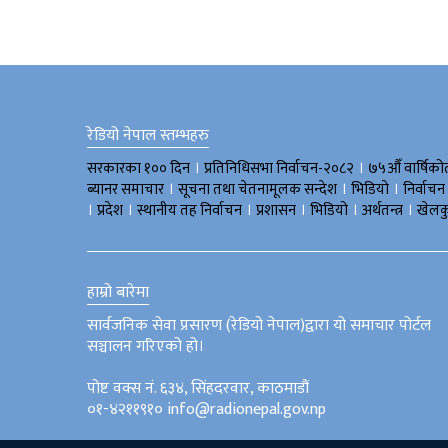
रेडियो नेपाल स्तम्भहरु
।
।
सरकारका १०० दिन
प्रतिनिधिसभा निर्वाचन-२०८२
७५औँ वार्षिको
।
।
।
ब्यानर समाचार
सूचना तथा चेतनामूलक सन्देश
भिडियाे
निर्वाचन
।
।
।
।
।
।
प्रदेश
स्थानीय तह निर्वाचन
प्रशासन
भिडियो
अर्थतन्त्र
खेलक
हाम्रो बारेमा
सार्वजनिक सेवा प्रसारण (रेडियो नेपाल)द्वारा यो समाचार पोर्टल
सञ्चालन गरिएको हो।
पोष्ट वक्स नं. ६३४, सिंहदरवार, काठमाडौं
०१-४२११९१० info@radionepal.gov.np