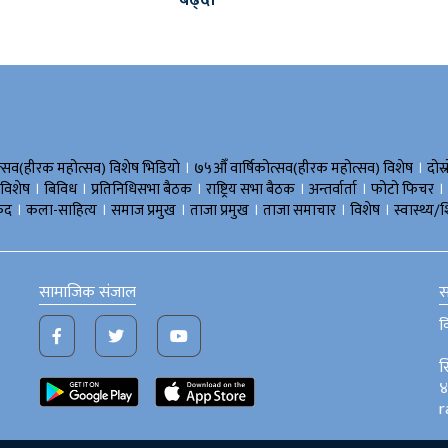
बढ्दो
।
।
त्सव(हीरक महोत्सव) विशेष भिडियाे
७५औँ वार्षिकोत्सव(हीरक महोत्सव) विशेष
दोस्
।
।
।
।
।
।
 विशेष
बिविध
प्रतिनिधिसभा बैठक
राष्ट्रिय सभा बैठक
अन्तर्वार्ता
फोटो फिचर
।
।
।
।
।
।
ुद
कला-साहित्य
समाज प्रमुख
ताजा प्रमुख
ताजा समाचार
विशेष
स्वास्थ्य/श
सामाजिक संजाल
स
व
स
४
r