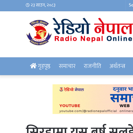
२३ साउन, २०८३
गृहपृष्ठ
समाचार
राजनीति
अर्थतन्त्र
सिरहामा यस बर्ष सलहे