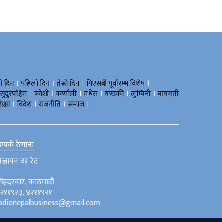
।
।
।
।
रो दिन
पहिलो दिन
तेस्रो दिन
पिएसबी पूर्वारम्भ विशेष
।
।
।
।
।
।
सुदुरपश्चिम
काेशी
कर्णाली
मधेस
गण्डकी
लुम्बिनी
बागमती
।
।
।
।
िक्षा
विदेश
राजनीति
समाज
म्पर्क ठेगाना
िज्ञापन दर रेट
िंहदरवार, काठमाडौं
२११९२३, ४२११९२१
adionepalbusiness@gmail.com